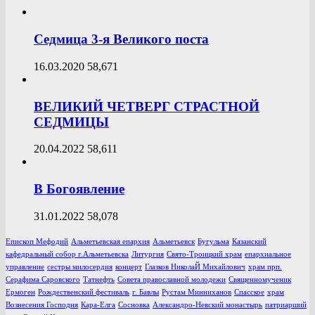
Седмица 3-я Великого поста
16.03.2020
58,671
ВЕЛИКИЙ ЧЕТВЕРГ СТРАСТНОЙ
СЕДМИЦЫ
20.04.2022
58,611
В Богоявление
31.01.2022
58,078
Епископ Мефодий
Альметьевская епархия
Альметьевск
Бугульма
Казанский
кафедральный собор г.Альметьевска
Литургия
Свято-Троицкий храм
епархиальное
управление
сестры милосердия
концерт
Глазков НиколаЙ Михайлович
храм прп.
Серафима Саровского
Татнефть
Совета православной молодежи
Священномученик
Ермоген
Рождественский фестиваль
г. Бавлы
Рустам Минниханов
Спасское
храм
Вознесения Господня
Кара-Елга
Сосновка
Александро-Невский монастырь
патриарший