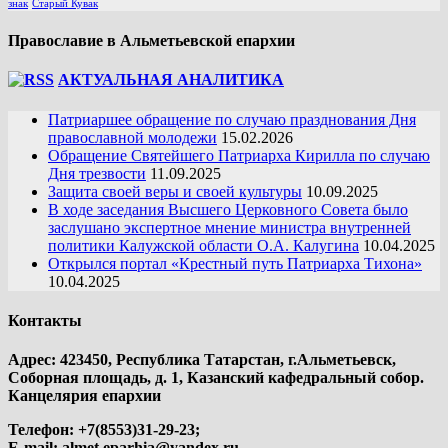
знак
Старый Кувак
Православие в Альметьевской епархии
АКТУАЛЬНАЯ АНАЛИТИКА
Патриаршее обращение по случаю празднования Дня
православной молодежи
15.02.2026
Обращение Святейшего Патриарха Кирилла по случаю
Дня трезвости
11.09.2025
Защита своей веры и своей культуры
10.09.2025
В ходе заседания Высшего Церковного Совета было
заслушано экспертное мнение министра внутренней
политики Калужской области О.А. Калугина
10.04.2025
Открылся портал «Крестный путь Патриарха Тихона»
10.04.2025
Контакты
Адрес: 423450, Республика Татарстан, г.Альметьевск,
Соборная площадь, д. 1, Казанский кафедральный собор.
Канцелярия епархии
Телефон: +7(8553)31-29-23;
E-mail:
almet.eparhia@yandex.ru