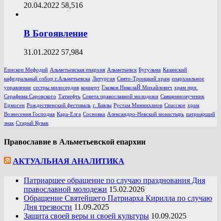
20.04.2022
58,516
В Богоявление
31.01.2022
57,984
Епископ Мефодий
Альметьевская епархия
Альметьевск
Бугульма
Казанский
кафедральный собор г.Альметьевска
Литургия
Свято-Троицкий храм
епархиальное
управление
сестры милосердия
концерт
Глазков НиколаЙ Михайлович
храм прп.
Серафима Саровского
Татнефть
Совета православной молодежи
Священномученик
Ермоген
Рождественский фестиваль
г. Бавлы
Рустам Минниханов
Спасское
храм
Вознесения Господня
Кара-Елга
Сосновка
Александро-Невский монастырь
патриарший
знак
Старый Кувак
Православие в Альметьевской епархии
АКТУАЛЬНАЯ АНАЛИТИКА
Патриаршее обращение по случаю празднования Дня
православной молодежи
15.02.2026
Обращение Святейшего Патриарха Кирилла по случаю
Дня трезвости
11.09.2025
Защита своей веры и своей культуры
10.09.2025