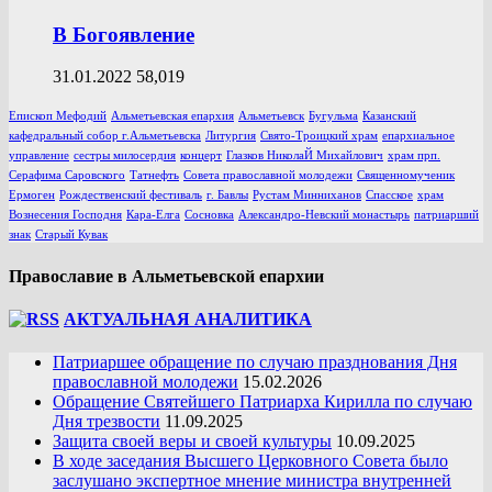
В Богоявление
31.01.2022
58,019
Епископ Мефодий
Альметьевская епархия
Альметьевск
Бугульма
Казанский
кафедральный собор г.Альметьевска
Литургия
Свято-Троицкий храм
епархиальное
управление
сестры милосердия
концерт
Глазков НиколаЙ Михайлович
храм прп.
Серафима Саровского
Татнефть
Совета православной молодежи
Священномученик
Ермоген
Рождественский фестиваль
г. Бавлы
Рустам Минниханов
Спасское
храм
Вознесения Господня
Кара-Елга
Сосновка
Александро-Невский монастырь
патриарший
знак
Старый Кувак
Православие в Альметьевской епархии
АКТУАЛЬНАЯ АНАЛИТИКА
Патриаршее обращение по случаю празднования Дня
православной молодежи
15.02.2026
Обращение Святейшего Патриарха Кирилла по случаю
Дня трезвости
11.09.2025
Защита своей веры и своей культуры
10.09.2025
В ходе заседания Высшего Церковного Совета было
заслушано экспертное мнение министра внутренней