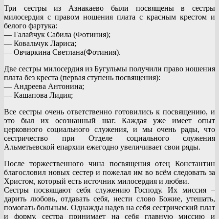
Три сестры из Азнакаево были посвящены в сестры
милосердия с правом ношения плата с красным крестом и
белого фартука:
— Галайчук Сабила (Фотиния);
— Ковальчук Лариса;
— Овчаркина Светлана(Фотиния).
Две сестры милосердия из Бугульмы получили право ношения
плата без креста (первая ступень посвящения):
— Андреева Антонина;
— Кашапова Лидия;
Все сестры очень ответственно готовились к посвящению, и
это был их осознанный шаг. Каждая уже имеет опыт
церковного социального служения, и мы очень рады, что
сестричество при Отделе социального служения
Альметьевской епархии ежегодно увеличивает свои ряды.
После торжественного чина посвящения отец Константин
благословил новых сестер и пожелал им во всём следовать за
Христом, который есть источник милосердия и любви.
Сестры посвящают себя служению Господу. Их миссия –
дарить любовь, отдавать себя, нести слово Божие, утешать,
помогать больным. Однажды надев на себя сестрический плат
и форму, сестра принимает на себя главную миссию и