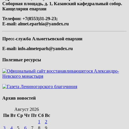
Соборная площадь, д. 1, Казанский кафедральный собор.
Канцелярия епархии
Телефон: +7(8553)31-29-23;
E-mail:
almet.eparhia@yandex.ru
Пресс-служба Альметьевской епархии
E-mail:
info.almeteparh@yandex.ru
Полезные ресурсы
Архив новостей
Август 2026
Пн
Вт
Ср
Чт
Пт
Сб
Вс
1
2
3
4
5
6
7
8
9