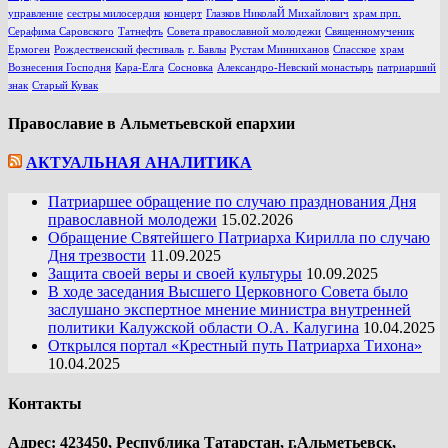
управление
сестры милосердия
концерт
Глазков НиколаЙ Михайлович
храм прп.
Серафима Саровского
Татнефть
Совета православной молодежи
Священномученик
Ермоген
Рождественский фестиваль
г. Бавлы
Рустам Минниханов
Спасское
храм
Вознесения Господня
Кара-Елга
Сосновка
Александро-Невский монастырь
патриарший
знак
Старый Кувак
Православие в Альметьевской епархии
АКТУАЛЬНАЯ АНАЛИТИКА
Патриаршее обращение по случаю празднования Дня
православной молодежи
15.02.2026
Обращение Святейшего Патриарха Кирилла по случаю
Дня трезвости
11.09.2025
Защита своей веры и своей культуры
10.09.2025
В ходе заседания Высшего Церковного Совета было
заслушано экспертное мнение министра внутренней
политики Калужской области О.А. Калугина
10.04.2025
Открылся портал «Крестный путь Патриарха Тихона»
10.04.2025
Контакты
Адрес: 423450, Республика Татарстан, г.Альметьевск,