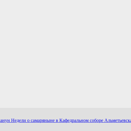
нун Недели о самаряныне в Кафедральном соборе Альметьевск