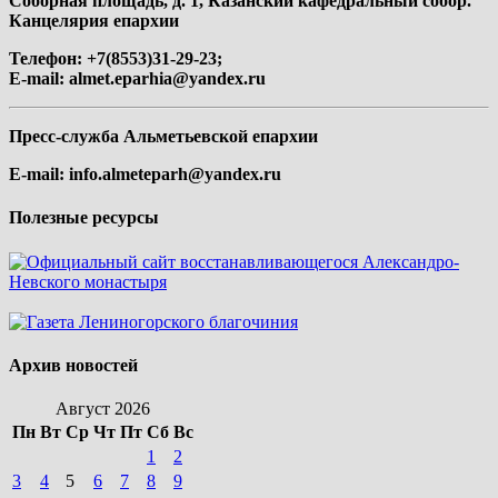
Соборная площадь, д. 1, Казанский кафедральный собор.
Канцелярия епархии
Телефон: +7(8553)31-29-23;
E-mail:
almet.eparhia@yandex.ru
Пресс-служба Альметьевской епархии
E-mail:
info.almeteparh@yandex.ru
Полезные ресурсы
Архив новостей
Август 2026
Пн
Вт
Ср
Чт
Пт
Сб
Вс
1
2
3
4
5
6
7
8
9