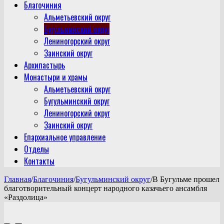
Благочиния
Альметьевский округ
Бугульминский округ
Лениногорский округ
Заинский округ
Архипастырь
Монастыри и храмы
Альметьевский округ
Бугульминский округ
Лениногорский округ
Заинский округ
Епархиальное управление
Отделы
Контакты
Главная
/
Благочиния
/
Бугульминский округ
/
В Бугульме прошел
благотворительный концерт народного казачьего ансамбля
«Раздолица»