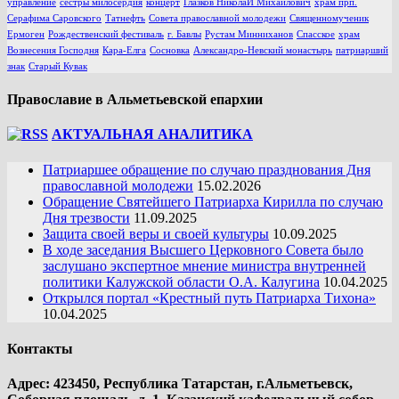
управление
сестры милосердия
концерт
Глазков НиколаЙ Михайлович
храм прп.
Серафима Саровского
Татнефть
Совета православной молодежи
Священномученик
Ермоген
Рождественский фестиваль
г. Бавлы
Рустам Минниханов
Спасское
храм
Вознесения Господня
Кара-Елга
Сосновка
Александро-Невский монастырь
патриарший
знак
Старый Кувак
Православие в Альметьевской епархии
АКТУАЛЬНАЯ АНАЛИТИКА
Патриаршее обращение по случаю празднования Дня
православной молодежи
15.02.2026
Обращение Святейшего Патриарха Кирилла по случаю
Дня трезвости
11.09.2025
Защита своей веры и своей культуры
10.09.2025
В ходе заседания Высшего Церковного Совета было
заслушано экспертное мнение министра внутренней
политики Калужской области О.А. Калугина
10.04.2025
Открылся портал «Крестный путь Патриарха Тихона»
10.04.2025
Контакты
Адрес: 423450, Республика Татарстан, г.Альметьевск,