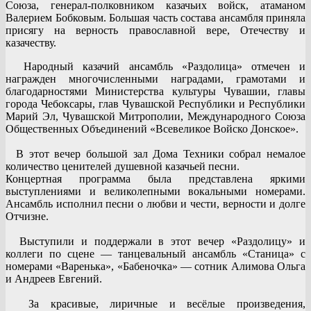
Союза, генерал-полковником казачьих войск, атаманом
Валерием Бобковым. Большая часть состава ансамбля приняла
присягу на верность православной вере, Отечеству и
казачеству.
Народный казачий ансамбль «Раздолица» отмечен и
награжден многочисленными наградами, грамотами и
благодарностями Министерства культуры Чувашии, главы
города Чебоксары, глав Чувашской Республики и Республики
Марий Эл, Чувашской Митрополии, Международного Союза
Общественных Объединений «Всевеликое Войско Донское».
В этот вечер большой зал Дома Техники собрал немалое
количество ценителей душевной казачьей песни.
Концертная программа была представлена яркими
выступлениями и великолепными вокальными номерами.
Ансамбль исполнил песни о любви и чести, верности и долге
Отчизне.
Выступили и поддержали в этот вечер «Раздолицу» и
коллеги по сцене — танцевальный ансамбль «Станица» с
номерами «Варенька», «Бабеночка» — сотник Алимова Ольга
и Андреев Евгений.
За красивые, лиричные и весёлые произведения,