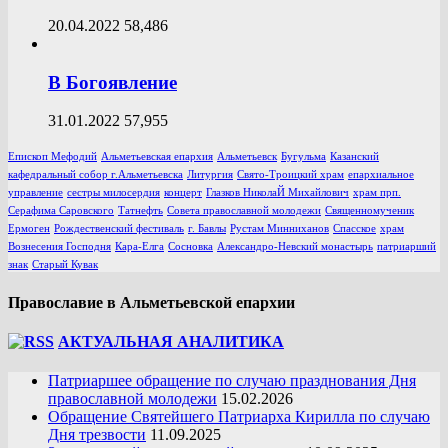
20.04.2022
58,486
В Богоявление
31.01.2022
57,955
Епископ Мефодий
Альметьевская епархия
Альметьевск
Бугульма
Казанский
кафедральный собор г.Альметьевска
Литургия
Свято-Троицкий храм
епархиальное
управление
сестры милосердия
концерт
Глазков НиколаЙ Михайлович
храм прп.
Серафима Саровского
Татнефть
Совета православной молодежи
Священномученик
Ермоген
Рождественский фестиваль
г. Бавлы
Рустам Минниханов
Спасское
храм
Вознесения Господня
Кара-Елга
Сосновка
Александро-Невский монастырь
патриарший
знак
Старый Кувак
Православие в Альметьевской епархии
АКТУАЛЬНАЯ АНАЛИТИКА
Патриаршее обращение по случаю празднования Дня
православной молодежи
15.02.2026
Обращение Святейшего Патриарха Кирилла по случаю
Дня трезвости
11.09.2025