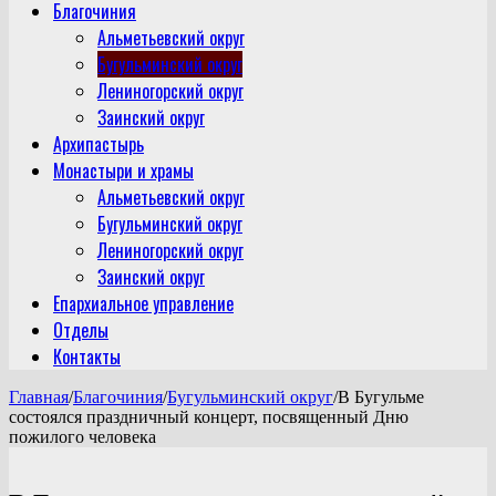
Благочиния
Альметьевский округ
Бугульминский округ
Лениногорский округ
Заинский округ
Архипастырь
Монастыри и храмы
Альметьевский округ
Бугульминский округ
Лениногорский округ
Заинский округ
Епархиальное управление
Отделы
Контакты
Главная
/
Благочиния
/
Бугульминский округ
/
В Бугульме
состоялся праздничный концерт, посвященный Дню
пожилого человека