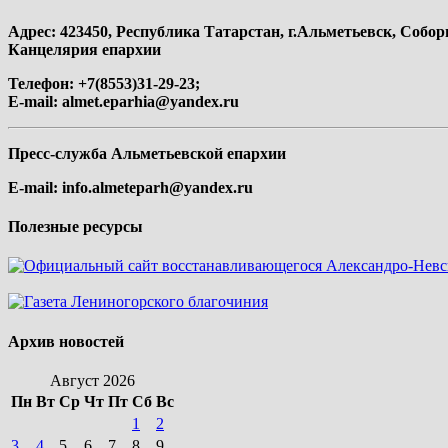
Адрес: 423450, Республика Татарстан, г.Альметьевск, Собор
Канцелярия епархии
Телефон: +7(8553)31-29-23;
E-mail:
almet.eparhia@yandex.ru
Пресс-служба Альметьевской епархии
E-mail:
info.almeteparh@yandex.ru
Полезные ресурсы
Архив новостей
Август 2026
Пн
Вт
Ср
Чт
Пт
Сб
Вс
1
2
3
4
5
6
7
8
9