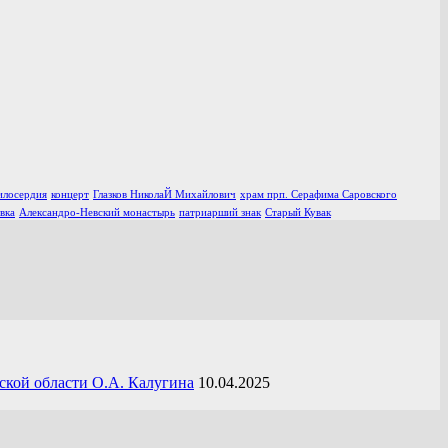
илосердия
концерт
Глазков НиколаЙ Михайлович
храм прп. Серафима Саровского
вка
Александро-Невский монастырь
патриарший знак
Старый Кувак
ской области О.А. Калугина
10.04.2025