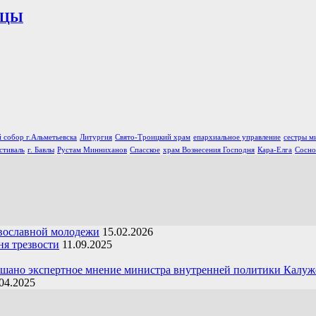
ИЦЫ
 собор г.Альметьевска
Литургия
Свято-Троицкий храм
епархиальное управление
сестры м
стиваль
г. Бавлы
Рустам Минниханов
Спасское
храм Вознесения Господня
Кара-Елга
Сосно
вославной молодежи
15.02.2026
я трезвости
11.09.2025
ушано экспертное мнение министра внутренней политики Калуж
04.2025