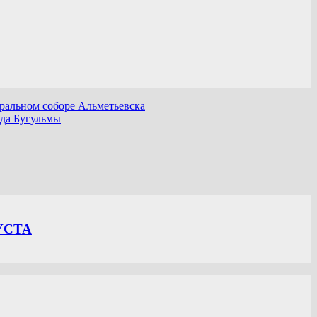
ральном соборе Альметьевска
ода Бугульмы
УСТА