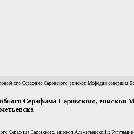
еподобного Серафима Саровского, епископ Мефодий совершил Бо
одобного Серафима Саровского, епископ
ьметьевска
добного Серафима Саровского, епископ Альметьевский и Бугуль