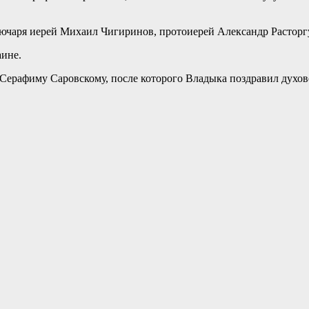
ючаря иерей Михаил Чигиринов, протоиерей Александр Расторг
аине.
ерафиму Саровскому, после которого Владыка поздравил духове