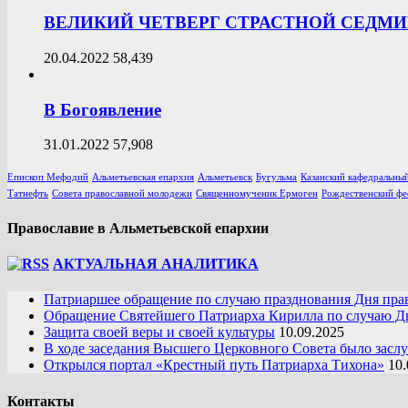
ВЕЛИКИЙ ЧЕТВЕРГ СТРАСТНОЙ СЕДМ
20.04.2022
58,439
В Богоявление
31.01.2022
57,908
Епископ Мефодий
Альметьевская епархия
Альметьевск
Бугульма
Казанский кафедральный
Татнефть
Совета православной молодежи
Священномученик Ермоген
Рождественский фе
Православие в Альметьевской епархии
АКТУАЛЬНАЯ АНАЛИТИКА
Патриаршее обращение по случаю празднования Дня пра
Обращение Святейшего Патриарха Кирилла по случаю Дн
Защита своей веры и своей культуры
10.09.2025
В ходе заседания Высшего Церковного Совета было засл
Открылся портал «Крестный путь Патриарха Тихона»
10.
Контакты