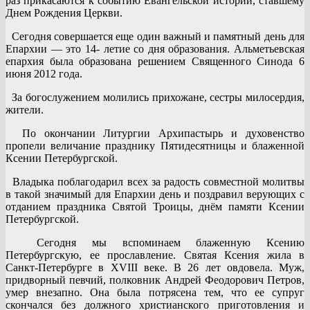
раз прикасаются к событию Евангельской истории, ставшему
Днем Рождения Церкви.
Сегодня совершается еще один важный и памятный день для
Епархии — это 14- летие со дня образования. Альметьевская
епархия была образована решением Священного Синода 6
июня 2012 года.
За богослужением молились прихожане, сестры милосердия,
жители.
По окончании Литургии Архипастырь и духовенство
пропели величание празднику Пятидесятницы и блаженной
Ксении Петербургской.
Владыка поблагодарил всех за радость совместной молитвы
в такой значимый для Епархии день и поздравил верующих с
отданием праздника Святой Троицы, днём памяти Ксении
Петербургской.
Сегодня мы вспоминаем блаженную Ксению
Петербургскую, ее прославление. Святая Ксения жила в
Санкт-Петербурге в XVIII веке. В 26 лет овдовела. Муж,
придворный певчий, полковник Андрей Феодорович Петров,
умер внезапно. Она была потрясена тем, что ее супруг
скончался без должного христианского приготовления и