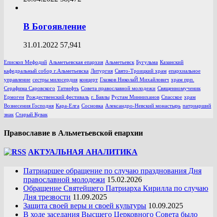
В Богоявление
31.01.2022
57,941
Епископ Мефодий
Альметьевская епархия
Альметьевск
Бугульма
Казанский
кафедральный собор г.Альметьевска
Литургия
Свято-Троицкий храм
епархиальное
управление
сестры милосердия
концерт
Глазков НиколаЙ Михайлович
храм прп.
Серафима Саровского
Татнефть
Совета православной молодежи
Священномученик
Ермоген
Рождественский фестиваль
г. Бавлы
Рустам Минниханов
Спасское
храм
Вознесения Господня
Кара-Елга
Сосновка
Александро-Невский монастырь
патриарший
знак
Старый Кувак
Православие в Альметьевской епархии
АКТУАЛЬНАЯ АНАЛИТИКА
Патриаршее обращение по случаю празднования Дня
православной молодежи
15.02.2026
Обращение Святейшего Патриарха Кирилла по случаю
Дня трезвости
11.09.2025
Защита своей веры и своей культуры
10.09.2025
В ходе заседания Высшего Церковного Совета было