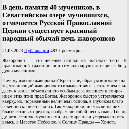
В день памяти 40 мучеников, в
Севастийском озере мучившихся,
отмечается Русской Православной
Церкви существует красивый
народный обычай печь жаворонков
21.03.2023
Публикации
483 Просмотров
Жаворонки — это печеные птички из постного теста. В
православной традиции они символизируют летящие к Богу
души мучеников.
По­че­му имен­но жа­во­рон­ки? Кре­стьяне, об­ра­щая вни­ма­ние на
то, что по­ю­щий жа­во­ро­нок то взмы­ва­ет ввысь, то кам­нем «па­
да­ет» к зем­ле, объ­яс­ня­ли это осо­бым дерз­но­ве­ни­ем и сми­ре­
ни­ем этих птиц пред Бо­гом. Жа­во­ро­нок быст­ро устрем­ля­ет­ся
квер­ху, но, по­ра­жен­ный ве­ли­чи­ем Гос­по­да, в глу­бо­ком бла­го­
го­ве­нии скло­ня­ет­ся вниз. Так жа­во­рон­ки, по мыс­ли на­ших
бла­го­че­сти­вых пред­ков, изо­бра­жа­ли со­бой песнь сла­вы Гос­по­
ду, воз­не­сен­ную му­че­ни­ка­ми, их сми­ре­ние и устрем­лен­ность
ввысь, в Цар­ство Небес­ное, к Солн­цу Прав­ды — Хри­сту.