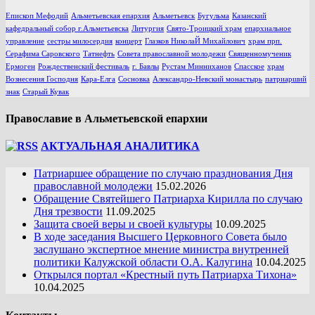
Епископ Мефодий
Альметьевская епархия
Альметьевск
Бугульма
Казанский
кафедральный собор г.Альметьевска
Литургия
Свято-Троицкий храм
епархиальное
управление
сестры милосердия
концерт
Глазков НиколаЙ Михайлович
храм прп.
Серафима Саровского
Татнефть
Совета православной молодежи
Священномученик
Ермоген
Рождественский фестиваль
г. Бавлы
Рустам Минниханов
Спасское
храм
Вознесения Господня
Кара-Елга
Сосновка
Александро-Невский монастырь
патриарший
знак
Старый Кувак
Православие в Альметьевской епархии
АКТУАЛЬНАЯ АНАЛИТИКА
Патриаршее обращение по случаю празднования Дня
православной молодежи
15.02.2026
Обращение Святейшего Патриарха Кирилла по случаю
Дня трезвости
11.09.2025
Защита своей веры и своей культуры
10.09.2025
В ходе заседания Высшего Церковного Совета было
заслушано экспертное мнение министра внутренней
политики Калужской области О.А. Калугина
10.04.2025
Открылся портал «Крестный путь Патриарха Тихона»
10.04.2025