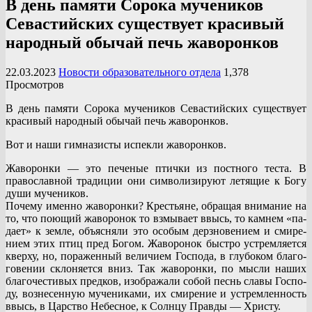
В день памяти Сорока мучеников
Севастийских существует красивый
народный обычай печь жаворонков
22.03.2023
Новости образовательного отдела
1,378
Просмотров
В день памяти Сорока мучеников Севастийских существует
красивый народный обычай печь жаворонков.
Вот и наши гимназисты испекли жаворонков.
Жаворонки — это печеные птички из постного теста. В
православной традиции они символизируют летящие к Богу
души мучеников.
По­че­му имен­но жа­во­рон­ки? Кре­стьяне, об­ра­щая вни­ма­ние на
то, что по­ю­щий жа­во­ро­нок то взмы­ва­ет ввысь, то кам­нем «па­
да­ет» к зем­ле, объ­яс­ня­ли это осо­бым дерз­но­ве­ни­ем и сми­ре­
ни­ем этих птиц пред Бо­гом. Жа­во­ро­нок быст­ро устрем­ля­ет­ся
квер­ху, но, по­ра­жен­ный ве­ли­чи­ем Гос­по­да, в глу­бо­ком бла­го­
го­ве­нии скло­ня­ет­ся вниз. Так жа­во­рон­ки, по мыс­ли на­ших
бла­го­че­сти­вых пред­ков, изо­бра­жа­ли со­бой песнь сла­вы Гос­по­
ду, воз­не­сен­ную му­че­ни­ка­ми, их сми­ре­ние и устрем­лен­ность
ввысь, в Цар­ство Небес­ное, к Солн­цу Прав­ды — Хри­сту.