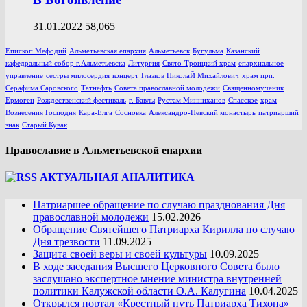
31.01.2022
58,065
Епископ Мефодий
Альметьевская епархия
Альметьевск
Бугульма
Казанский
кафедральный собор г.Альметьевска
Литургия
Свято-Троицкий храм
епархиальное
управление
сестры милосердия
концерт
Глазков НиколаЙ Михайлович
храм прп.
Серафима Саровского
Татнефть
Совета православной молодежи
Священномученик
Ермоген
Рождественский фестиваль
г. Бавлы
Рустам Минниханов
Спасское
храм
Вознесения Господня
Кара-Елга
Сосновка
Александро-Невский монастырь
патриарший
знак
Старый Кувак
Православие в Альметьевской епархии
АКТУАЛЬНАЯ АНАЛИТИКА
Патриаршее обращение по случаю празднования Дня
православной молодежи
15.02.2026
Обращение Святейшего Патриарха Кирилла по случаю
Дня трезвости
11.09.2025
Защита своей веры и своей культуры
10.09.2025
В ходе заседания Высшего Церковного Совета было
заслушано экспертное мнение министра внутренней
политики Калужской области О.А. Калугина
10.04.2025
Открылся портал «Крестный путь Патриарха Тихона»