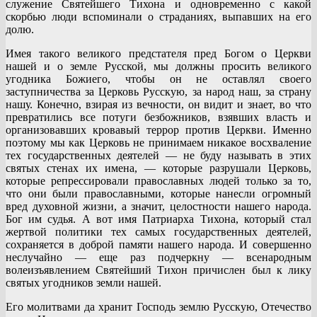
служение Святейшего Тихона и одновременно с какой
скорбью люди вспоминали о страданиях, выпавших на его
долю.
Имея такого великого предстателя пред Богом о Церкви
нашей и о земле Русской, мы должны просить великого
угодника Божиего, чтобы он не оставлял своего
заступничества за Церковь Русскую, за народ наш, за страну
нашу. Конечно, взирая из вечности, он видит и знает, во что
превратились все потуги безбожников, взявших власть и
организовавших кровавый террор против Церкви. Именно
поэтому мы как Церковь не принимаем никакое восхваление
тех государственных деятелей — не буду называть в этих
святых стенах их имена, — которые разрушали Церковь,
которые репрессировали православных людей только за то,
что они были православными, которые нанесли огромный
вред духовной жизни, а значит, целостности нашего народа.
Бог им судья. А вот имя Патриарха Тихона, который стал
жертвой политики тех самых государственных деятелей,
сохраняется в доброй памяти нашего народа. И совершенно
неслучайно — еще раз подчеркну — всенародным
волеизъявлением Святейший Тихон причислен был к лику
святых угодников земли нашей.
Его молитвами да хранит Господь землю Русскую, Отечество