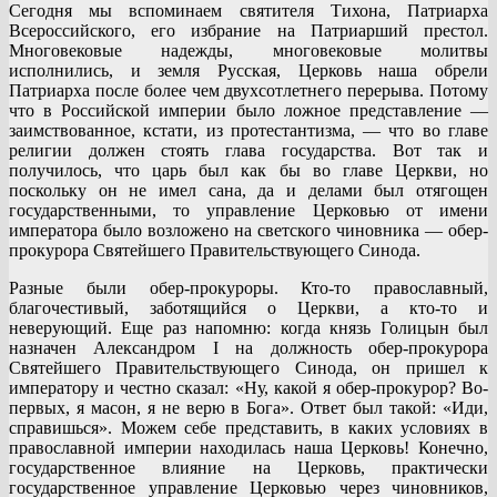
Сегодня мы вспоминаем святителя Тихона, Патриарха
Всероссийского, его избрание на Патриарший престол.
Многовековые надежды, многовековые молитвы
исполнились, и земля Русская, Церковь наша обрели
Патриарха после более чем двухсотлетнего перерыва. Потому
что в Российской империи было ложное представление —
заимствованное, кстати, из протестантизма, — что во главе
религии должен стоять глава государства. Вот так и
получилось, что царь был как бы во главе Церкви, но
поскольку он не имел сана, да и делами был отягощен
государственными, то управление Церковью от имени
императора было возложено на светского чиновника — обер-
прокурора Святейшего Правительствующего Синода.
Разные были обер-прокуроры. Кто-то православный,
благочестивый, заботящийся о Церкви, а кто-то и
неверующий. Еще раз напомню: когда князь Голицын был
назначен Александром I на должность обер-прокурора
Святейшего Правительствующего Синода, он пришел к
императору и честно сказал: «Ну, какой я обер-прокурор? Во-
первых, я масон, я не верю в Бога». Ответ был такой: «Иди,
справишься». Можем себе представить, в каких условиях в
православной империи находилась наша Церковь! Конечно,
государственное влияние на Церковь, практически
государственное управление Церковью через чиновников,