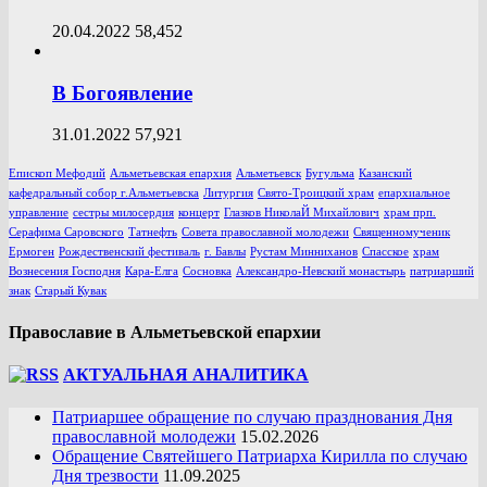
20.04.2022
58,452
В Богоявление
31.01.2022
57,921
Епископ Мефодий
Альметьевская епархия
Альметьевск
Бугульма
Казанский
кафедральный собор г.Альметьевска
Литургия
Свято-Троицкий храм
епархиальное
управление
сестры милосердия
концерт
Глазков НиколаЙ Михайлович
храм прп.
Серафима Саровского
Татнефть
Совета православной молодежи
Священномученик
Ермоген
Рождественский фестиваль
г. Бавлы
Рустам Минниханов
Спасское
храм
Вознесения Господня
Кара-Елга
Сосновка
Александро-Невский монастырь
патриарший
знак
Старый Кувак
Православие в Альметьевской епархии
АКТУАЛЬНАЯ АНАЛИТИКА
Патриаршее обращение по случаю празднования Дня
православной молодежи
15.02.2026
Обращение Святейшего Патриарха Кирилла по случаю
Дня трезвости
11.09.2025