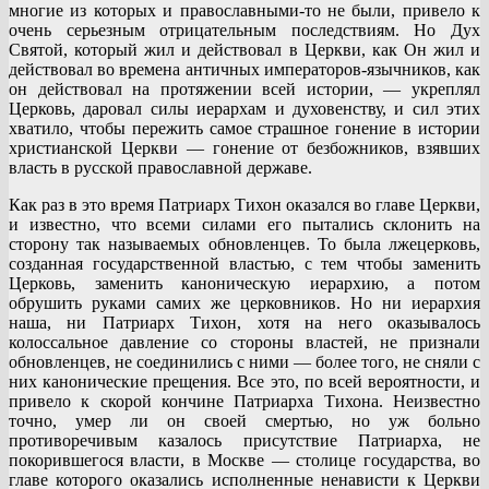
многие из которых и православными-то не были, привело к
очень серьезным отрицательным последствиям. Но Дух
Святой, который жил и действовал в Церкви, как Он жил и
действовал во времена античных императоров-язычников, как
он действовал на протяжении всей истории, — укреплял
Церковь, даровал силы иерархам и духовенству, и сил этих
хватило, чтобы пережить самое страшное гонение в истории
христианской Церкви — гонение от безбожников, взявших
власть в русской православной державе.
Как раз в это время Патриарх Тихон оказался во главе Церкви,
и известно, что всеми силами его пытались склонить на
сторону так называемых обновленцев. То была лжецерковь,
созданная государственной властью, с тем чтобы заменить
Церковь, заменить каноническую иерархию, а потом
обрушить руками самих же церковников. Но ни иерархия
наша, ни Патриарх Тихон, хотя на него оказывалось
колоссальное давление со стороны властей, не признали
обновленцев, не соединились с ними — более того, не сняли с
них канонические прещения. Все это, по всей вероятности, и
привело к скорой кончине Патриарха Тихона. Неизвестно
точно, умер ли он своей смертью, но уж больно
противоречивым казалось присутствие Патриарха, не
покорившегося власти, в Москве — столице государства, во
главе которого оказались исполненные ненависти к Церкви