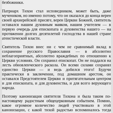
безбожники.
Патриарх Тихон стал исповедником, может быть, даже
мучеником, но именно потому, что он оказался до конца верен
своей архиерейской присяге, верен Церкви Божией, святитель
оставался нашим духовным маяком, нашим учителем — в
первую очередь для епископата и духовенства нашего — на
протяжении долгих десятилетий господства в нашей стране
атеистической власти.
Святитель Тихон внес ни с чем не сравнимый вклад в
сохранение русского Православия — в абсолютно
неблагоприятных, абсолютно враждебных по отношению к
Церкви условиях. Он сохранил епископат. Он не поддался на
лесть обновленческого раскола. Он всеми силами сохранял
единство Церкви — и ведь добился этого! Будучи
практически в заключении, под домашним арестом, он
оставался Предстоятелем Церкви и притягательным центром
и для епископата, и для духовенства, и для всего верующего
народа.
Поэтому канонизация святителя Тихона и была таким по-
настоящему радостным общецерковным событием. Помню,
какое огромное количество людей участвовало в этой
канонизации, с какой тихой радостью вспоминалось тогда