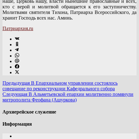
наше, Церковь нашу, власти нынешние православные и всех,
кто с верой и молитвой обращается к его заступничеству.
Молитвами святителя Тихона, Патриарха Всероссийского, да
хранит Господь всех нас. Аминь.
Патриархия.ru
Предыдущая
В Епархиальном управлении состоялось
совещание по реконструкции Кафедрального собора
Следующая
В Альметьевской епархии молитвенно помянули
митрополита Феофана (Ашуркова)
Архиерейское служение
Информация