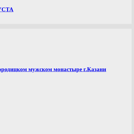
УСТА
ородицком мужском монастыре г.Казани