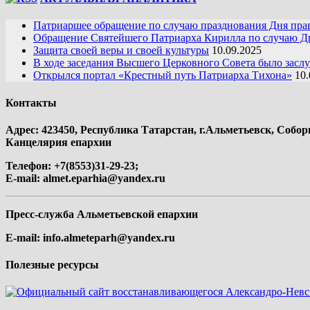
Патриаршее обращение по случаю празднования Дня пра
Обращение Святейшего Патриарха Кирилла по случаю Дн
Защита своей веры и своей культуры
10.09.2025
В ходе заседания Высшего Церковного Совета было засл
Открылся портал «Крестный путь Патриарха Тихона»
10.
Контакты
Адрес: 423450, Республика Татарстан, г.Альметьевск, Собор
Канцелярия епархии
Телефон: +7(8553)31-29-23;
E-mail:
almet.eparhia@yandex.ru
Пресс-служба Альметьевской епархии
E-mail:
info.almeteparh@yandex.ru
Полезные ресурсы