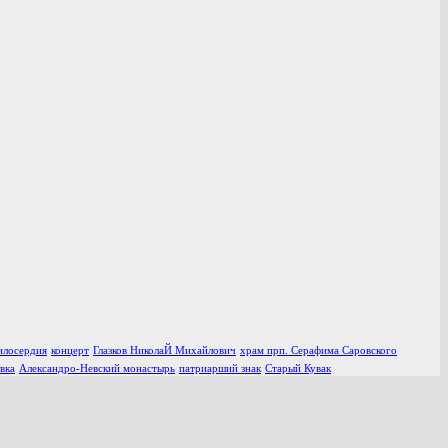
илосердия
концерт
Глазков НиколаЙ Михайлович
храм прп. Серафима Саровского
вка
Александро-Невский монастырь
патриарший знак
Старый Кувак