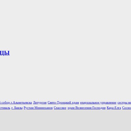
ИЦЫ
 собор г.Альметьевска
Литургия
Свято-Троицкий храм
епархиальное управление
сестры м
стиваль
г. Бавлы
Рустам Минниханов
Спасское
храм Вознесения Господня
Кара-Елга
Сосно