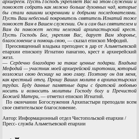
архиереем. Пусть Господь укрепляет Вас на этом служении и
поможет собрать как можно больше духовных чад, которые
бы стали вашими искренними и добрыми последователями.
Пусть Ваш небесный покровитель святитель Игнатий тоже
поможет Вам в Вашем служении. Он и сам был святителем и
Вам да поможет нести нелегкий архипастырский крест.
Пусть Господь Бог, укрепляя Вас, дарует Вам здоровье,
благословение и помощь свою,
— сказал епископ Мефодий.
Преосвященный владыка преподнес в дар от Альметьевской
епархии епископу Игнатию панагию, крест и архиерейский
жезл.
—
Сердечно благодарю за такие ценные подарки. Владыка
Мефодий — участник моей архиерейской хиротонии, который
возложил свою десницу на мою главу. Поэтому он для меня,
как крестный отец. Прошу Ваших молитв в архипастырских
трудах. Буду данные памятные дары с братской любовью
носить и возносить молитвы Господу богу и Пречистой
Божией Матери
, — отметил епископ Игнатий.
По окончании Богослужения Архипастыри преподали всем
свое святительское благословение.
Автор: Информационный отдел Чистопольской епархии /
Пресс- служба Альметьевской епархии