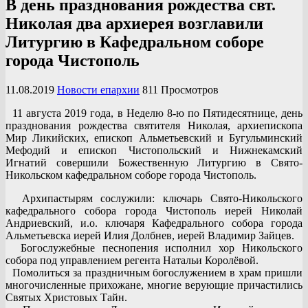
В день празднования рождества свт.
Николая два архиерея возглавили
Литургию в Кафедральном соборе
города Чистополь
11.08.2019
Новости епархии
811 Просмотров
11 августа 2019 года, в Неделю 8-ю по Пятидесятнице, день
празднования рождества святителя Николая, архиепископа
Мир Ликийских, епископ Альметьевский и Бугульминский
Мефодий и епископ Чистопольский и Нижнекамский
Игнатий совершили Божественную Литургию в Свято-
Никольском кафедральном соборе города Чистополь.
Архипастырям сослужили: ключарь Свято-Никольского
кафедрального собора города Чистополь иерей Николай
Андриевский, и.о. ключаря Кафедрального собора города
Альметьевска иерей Илия Долбнев, иерей Владимир Зайцев.
Богослужебные песнопения исполнил хор Никольского
собора под управлением регента Натальи Королёвой.
Помолиться за праздничным богослужением в храм пришли
многочисленные прихожане, многие верующие причастились
Святых Христовых Тайн.