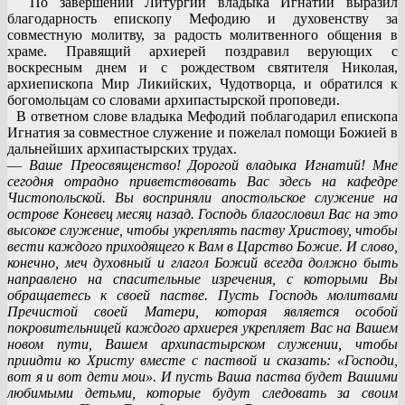
По завершении Литургии владыка Игнатий выразил
благодарность епископу Мефодию и духовенству за
совместную молитву, за радость молитвенного общения в
храме. Правящий архиерей поздравил верующих с
воскресным днем и с рождеством святителя Николая,
архиепископа Мир Ликийских, Чудотворца, и обратился к
богомольцам со словами архипастырской проповеди.
В ответном слове владыка Мефодий поблагодарил епископа
Игнатия за совместное служение и пожелал помощи Божией в
дальнейших архипастырских трудах.
—
Ваше Преосвященство! Дорогой владыка Игнатий! Мне
сегодня отрадно приветствовать Вас здесь на кафедре
Чистопольской. Вы восприняли апостольское служение на
острове Коневец месяц назад. Господь благословил Вас на это
высокое служение, чтобы укреплять паству Христову, чтобы
вести каждого приходящего к Вам в Царство Божие. И слово,
конечно, меч духовный и глагол Божий всегда должно быть
направлено на спасительные изречения, с которыми Вы
обращаетесь к своей пастве. Пусть Господь молитвами
Пречистой своей Матери, которая является особой
покровительницей каждого архиерея укрепляет Вас на Вашем
новом пути, Вашем архипастырском служении, чтобы
приидти ко Христу вместе с паствой и сказать: «Господи,
вот я и вот дети мои». И пусть Ваша паства будет Вашими
любимыми детьми, которые будут следовать за своим