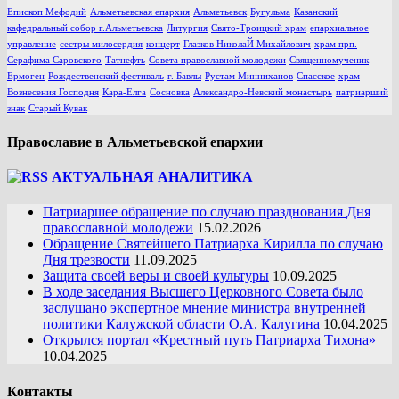
Епископ Мефодий
Альметьевская епархия
Альметьевск
Бугульма
Казанский
кафедральный собор г.Альметьевска
Литургия
Свято-Троицкий храм
епархиальное
управление
сестры милосердия
концерт
Глазков НиколаЙ Михайлович
храм прп.
Серафима Саровского
Татнефть
Совета православной молодежи
Священномученик
Ермоген
Рождественский фестиваль
г. Бавлы
Рустам Минниханов
Спасское
храм
Вознесения Господня
Кара-Елга
Сосновка
Александро-Невский монастырь
патриарший
знак
Старый Кувак
Православие в Альметьевской епархии
АКТУАЛЬНАЯ АНАЛИТИКА
Патриаршее обращение по случаю празднования Дня
православной молодежи
15.02.2026
Обращение Святейшего Патриарха Кирилла по случаю
Дня трезвости
11.09.2025
Защита своей веры и своей культуры
10.09.2025
В ходе заседания Высшего Церковного Совета было
заслушано экспертное мнение министра внутренней
политики Калужской области О.А. Калугина
10.04.2025
Открылся портал «Крестный путь Патриарха Тихона»
10.04.2025
Контакты