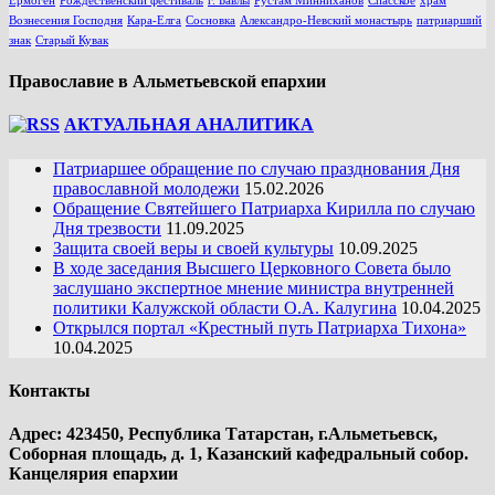
Ермоген
Рождественский фестиваль
г. Бавлы
Рустам Минниханов
Спасское
храм
Вознесения Господня
Кара-Елга
Сосновка
Александро-Невский монастырь
патриарший
знак
Старый Кувак
Православие в Альметьевской епархии
АКТУАЛЬНАЯ АНАЛИТИКА
Патриаршее обращение по случаю празднования Дня
православной молодежи
15.02.2026
Обращение Святейшего Патриарха Кирилла по случаю
Дня трезвости
11.09.2025
Защита своей веры и своей культуры
10.09.2025
В ходе заседания Высшего Церковного Совета было
заслушано экспертное мнение министра внутренней
политики Калужской области О.А. Калугина
10.04.2025
Открылся портал «Крестный путь Патриарха Тихона»
10.04.2025
Контакты
Адрес: 423450, Республика Татарстан, г.Альметьевск,
Соборная площадь, д. 1, Казанский кафедральный собор.
Канцелярия епархии