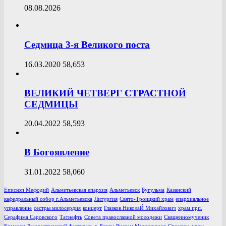
08.08.2026
Седмица 3-я Великого поста
16.03.2020
58,653
ВЕЛИКИЙ ЧЕТВЕРГ СТРАСТНОЙ
СЕДМИЦЫ
20.04.2022
58,593
В Богоявление
31.01.2022
58,060
Епископ Мефодий
Альметьевская епархия
Альметьевск
Бугульма
Казанский
кафедральный собор г.Альметьевска
Литургия
Свято-Троицкий храм
епархиальное
управление
сестры милосердия
концерт
Глазков НиколаЙ Михайлович
храм прп.
Серафима Саровского
Татнефть
Совета православной молодежи
Священномученик