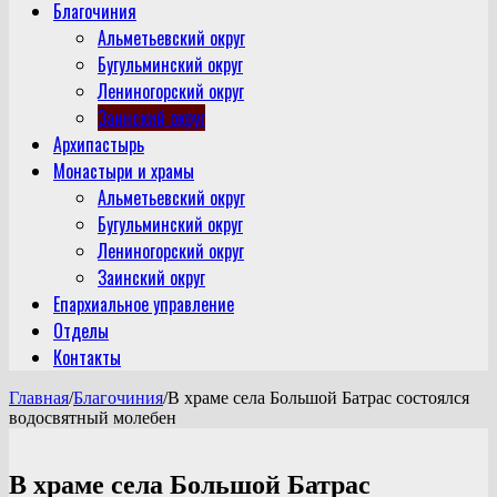
Благочиния
Альметьевский округ
Бугульминский округ
Лениногорский округ
Заинский округ
Архипастырь
Монастыри и храмы
Альметьевский округ
Бугульминский округ
Лениногорский округ
Заинский округ
Епархиальное управление
Отделы
Контакты
Главная
/
Благочиния
/
В храме села Большой Батрас состоялся
водосвятный молебен
В храме села Большой Батрас