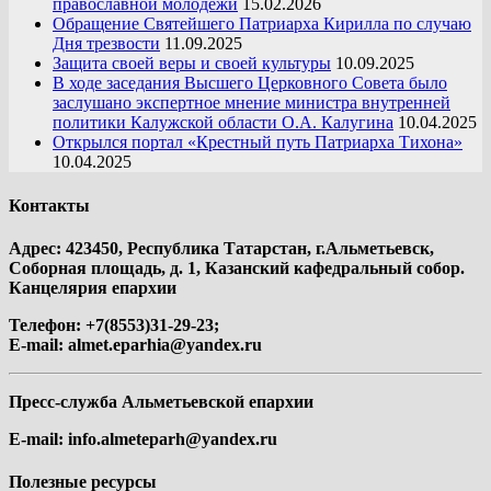
православной молодежи
15.02.2026
Обращение Святейшего Патриарха Кирилла по случаю
Дня трезвости
11.09.2025
Защита своей веры и своей культуры
10.09.2025
В ходе заседания Высшего Церковного Совета было
заслушано экспертное мнение министра внутренней
политики Калужской области О.А. Калугина
10.04.2025
Открылся портал «Крестный путь Патриарха Тихона»
10.04.2025
Контакты
Адрес: 423450, Республика Татарстан, г.Альметьевск,
Соборная площадь, д. 1, Казанский кафедральный собор.
Канцелярия епархии
Телефон: +7(8553)31-29-23;
E-mail:
almet.eparhia@yandex.ru
Пресс-служба Альметьевской епархии
E-mail:
info.almeteparh@yandex.ru
Полезные ресурсы