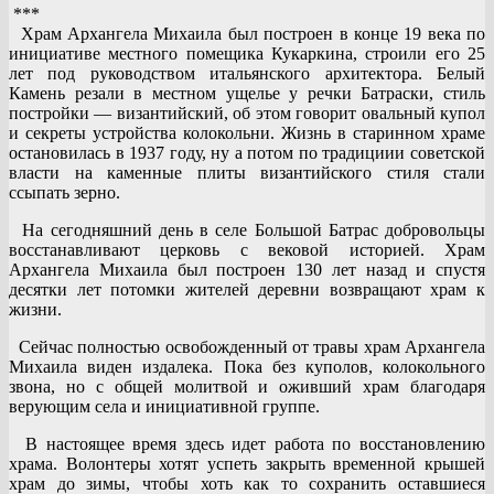
***
Храм Архангела Михаила был построен в конце 19 века по
инициативе местного помещика Кукаркина, строили его 25
лет под руководством итальянского архитектора. Белый
Камень резали в местном ущелье у речки Батраски, стиль
постройки — византийский, об этом говорит овальный купол
и секреты устройства колокольни. Жизнь в старинном храме
остановилась в 1937 году, ну а потом по традициии советской
власти на каменные плиты византийского стиля стали
ссыпать зерно.
На сегодняшний день в селе Большой Батрас добровольцы
восстанавливают церковь с вековой историей. Храм
Архангела Михаила был построен 130 лет назад и спустя
десятки лет потомки жителей деревни возвращают храм к
жизни.
Сейчас полностью освобожденный от травы храм Архангела
Михаила виден издалека. Пока без куполов, колокольного
звона, но с общей молитвой и оживший храм благодаря
верующим села и инициативной группе.
В настоящее время здесь идет работа по восстановлению
храма. Волонтеры хотят успеть закрыть временной крышей
храм до зимы, чтобы хоть как то сохранить оставшиеся