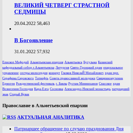
ВЕЛИКИЙ ЧЕТВЕРГ СТРАСТНОЙ
СЕДМИЦЫ
20.04.2022
58,463
В Богоявление
31.01.2022
57,932
Епископ Мефодий
Альметьевская епархия
Альметьевск
Бугульма
Казанский
кафедральный собор г.Альметьевска
Литургия
Свято-Троицкий храм
епархиальное
управление
сестры милосердия
концерт
Глазков НиколаЙ Михайлович
храм прп.
Серафима Саровского
Татнефть
Совета православной молодежи
Священномученик
Ермоген
Рождественский фестиваль
г. Бавлы
Рустам Минниханов
Спасское
храм
Вознесения Господня
Кара-Елга
Сосновка
Александро-Невский монастырь
патриарший
знак
Старый Кувак
Православие в Альметьевской епархии
АКТУАЛЬНАЯ АНАЛИТИКА
Патриаршее обращение по случаю празднования Дня