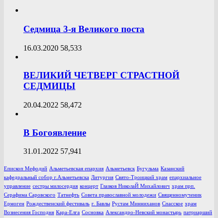
Седмица 3-я Великого поста
16.03.2020
58,533
ВЕЛИКИЙ ЧЕТВЕРГ СТРАСТНОЙ
СЕДМИЦЫ
20.04.2022
58,472
В Богоявление
31.01.2022
57,941
Епископ Мефодий
Альметьевская епархия
Альметьевск
Бугульма
Казанский
кафедральный собор г.Альметьевска
Литургия
Свято-Троицкий храм
епархиальное
управление
сестры милосердия
концерт
Глазков НиколаЙ Михайлович
храм прп.
Серафима Саровского
Татнефть
Совета православной молодежи
Священномученик
Ермоген
Рождественский фестиваль
г. Бавлы
Рустам Минниханов
Спасское
храм
Вознесения Господня
Кара-Елга
Сосновка
Александро-Невский монастырь
патриарший