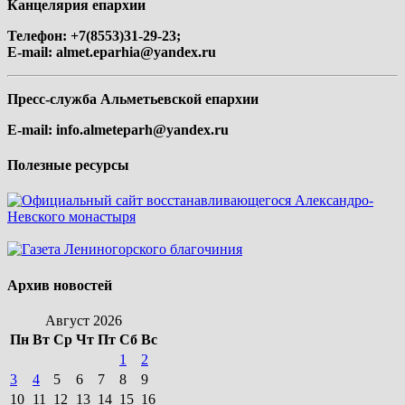
Канцелярия епархии
Телефон: +7(8553)31-29-23;
E-mail:
almet.eparhia@yandex.ru
Пресс-служба Альметьевской епархии
E-mail:
info.almeteparh@yandex.ru
Полезные ресурсы
Архив новостей
Август 2026
Пн
Вт
Ср
Чт
Пт
Сб
Вс
1
2
3
4
5
6
7
8
9
10
11
12
13
14
15
16