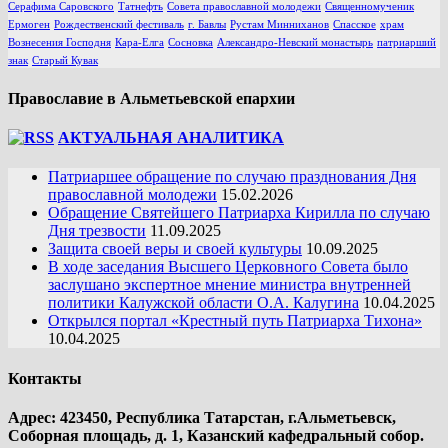
Серафима Саровского
Татнефть
Совета православной молодежи
Священномученик
Ермоген
Рождественский фестиваль
г. Бавлы
Рустам Минниханов
Спасское
храм
Вознесения Господня
Кара-Елга
Сосновка
Александро-Невский монастырь
патриарший
знак
Старый Кувак
Православие в Альметьевской епархии
АКТУАЛЬНАЯ АНАЛИТИКА
Патриаршее обращение по случаю празднования Дня
православной молодежи
15.02.2026
Обращение Святейшего Патриарха Кирилла по случаю
Дня трезвости
11.09.2025
Защита своей веры и своей культуры
10.09.2025
В ходе заседания Высшего Церковного Совета было
заслушано экспертное мнение министра внутренней
политики Калужской области О.А. Калугина
10.04.2025
Открылся портал «Крестный путь Патриарха Тихона»
10.04.2025
Контакты
Адрес: 423450, Республика Татарстан, г.Альметьевск,
Соборная площадь, д. 1, Казанский кафедральный собор.