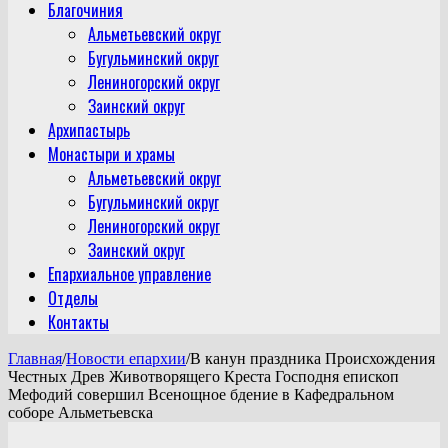
Благочиния
Альметьевский округ
Бугульминский округ
Лениногорский округ
Заинский округ
Архипастырь
Монастыри и храмы
Альметьевский округ
Бугульминский округ
Лениногорский округ
Заинский округ
Епархиальное управление
Отделы
Контакты
Главная
/
Новости епархии
/
В канун праздника Происхождения
Честных Древ Животворящего Креста Господня епископ
Мефодий совершил Всенощное бдение в Кафедральном
соборе Альметьевска