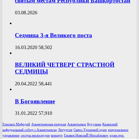
святым местам Республики Башкортостан
03.08.2026
Седмица 3-я Великого поста
16.03.2020
58,502
ВЕЛИКИЙ ЧЕТВЕРГ СТРАСТНОЙ
СЕДМИЦЫ
20.04.2022
58,441
В Богоявление
31.01.2022
57,910
Епископ Мефодий
Альметьевская епархия
Альметьевск
Бугульма
Казанский
кафедральный собор г.Альметьевска
Литургия
Свято-Троицкий храм
епархиальное
управление
сестры милосердия
концерт
Глазков НиколаЙ Михайлович
храм прп.