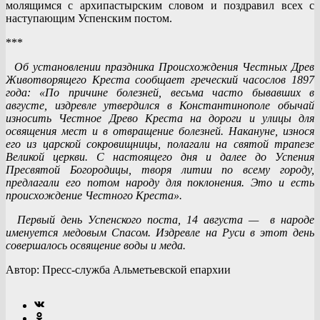
молящимся с архипастырским словом и поздравил всех с
наступающим Успенским постом.
***
Об установлении праздника Происхождения Честных Древ
Животворящего Креста сообщает греческий часослов 1897
года
: «По причине болезней, весьма часто бывавших в
августе, издревле утвердился в Константинополе обычай
износить Честное Древо Креста на дороги и улицы для
освящения мест и в отвращение болезней. Накануне, износя
его из царской сокровищницы, полагали на святой трапезе
Великой церкви. С настоящего дня и далее до Успения
Пресвятой Богородицы, творя литии по всему городу,
предлагали его потом народу для поклонения. Это и есть
происхождение Честного Креста».
Первый день Успенского поста, 14 августа — в народе
именуется медовым Спасом. Издревле на Руси в этот день
совершалось освящение воды и меда.
Автор: Пресс-служба Альметьевской епархии