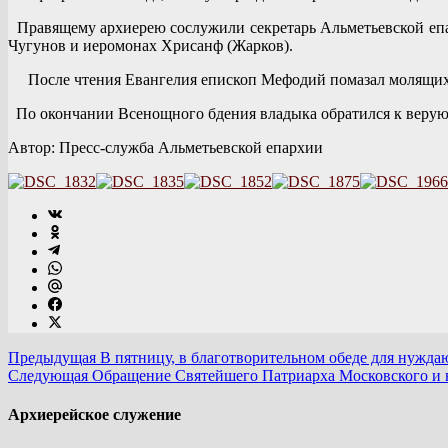
Правящему архиерею сослужили секретарь Альметьевской епа
Чугунов и иеромонах Хрисанф (Жарков).
После чтения Евангелия епископ Мефодий помазал молящих
По окончании Всенощного бдения владыка обратился к верую
Автор: Пресс-служба Альметьевской епархии
Предыдущая
В пятницу, в благотворительном обеде для нужд
Следующая
Обращение Святейшего Патриарха Московского и в
Архиерейское служение