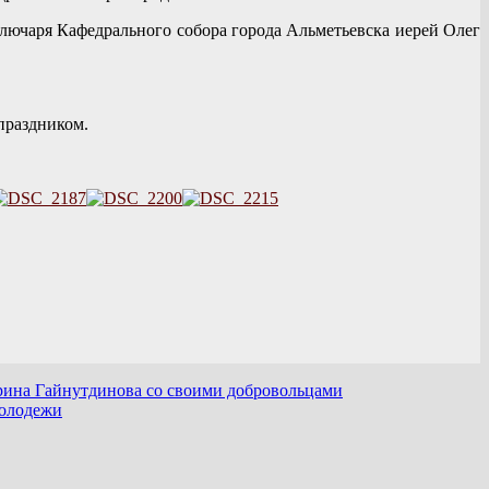
ючаря Кафедрального собора города Альметьевска иерей Олег
праздником.
рина Гайнутдинова со своими добровольцами
молодежи