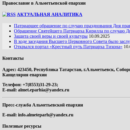
Православие в Альметьевской епархии
АКТУАЛЬНАЯ АНАЛИТИКА
Патриаршее обращение по случаю празднования Дня пра
Обращение Святейшего Патриарха Кирилла по случаю Дн
Защита своей веры и своей культуры
10.09.2025
В ходе заседания Высшего Церковного Совета было засл
Открылся портал «Крестный путь Патриарха Тихона»
10.
Контакты
Адрес: 423450, Республика Татарстан, г.Альметьевск, Собор
Канцелярия епархии
Телефон: +7(8553)31-29-23;
E-mail:
almet.eparhia@yandex.ru
Пресс-служба Альметьевской епархии
E-mail:
info.almeteparh@yandex.ru
Полезные ресурсы