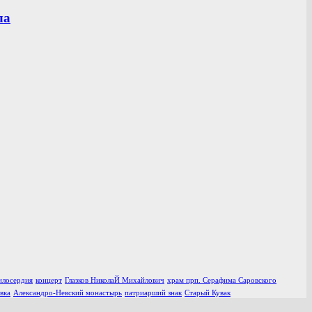
ла
илосердия
концерт
Глазков НиколаЙ Михайлович
храм прп. Серафима Саровского
вка
Александро-Невский монастырь
патриарший знак
Старый Кувак