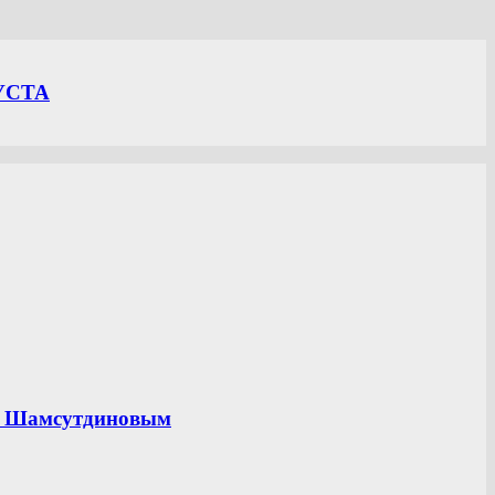
УСТА
ом Шамсутдиновым