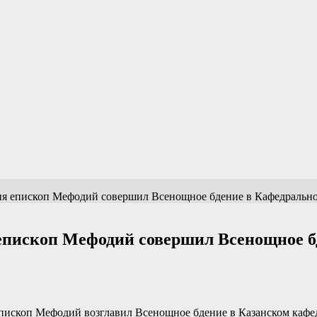
ня епископ Мефодий совершил Всенощное бдение в Кафедрально
 епископ Мефодий совершил Всенощное б
епископ Мефодий возглавил Всенощное бдение в Казанском кафе