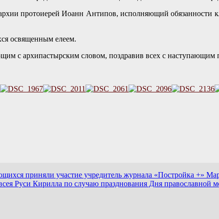
рхии протоиерей Иоанн Антипов, исполняющий обязанности кл
ся освященным елеем.
щим с архипастырским словом, поздравив всех с наступающим 
ающихся приняли участие учредитель журнала «Постройка +» Ма
сея Руси Кирилла по случаю празднования Дня православной 