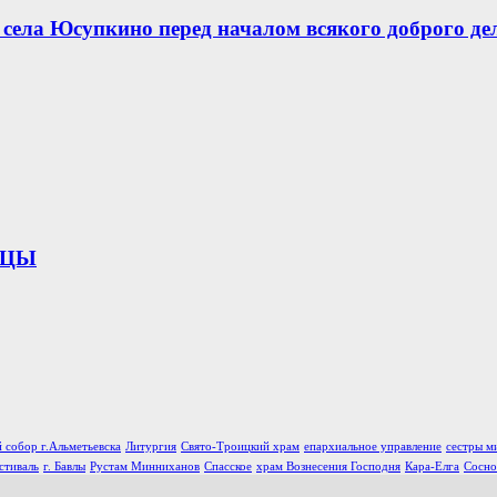
села Юсупкино перед началом всякого доброго де
ИЦЫ
 собор г.Альметьевска
Литургия
Свято-Троицкий храм
епархиальное управление
сестры м
стиваль
г. Бавлы
Рустам Минниханов
Спасское
храм Вознесения Господня
Кара-Елга
Сосно