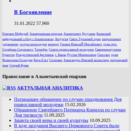
В Богоявление
31.01.2022
57,960
Епископ Мефодий
Альметьевская епархия
Альметьевск
Бугульма
Казанский
кафедральный собор г.Альметьевска
Литургия
Свято-Троицкий храм
епархиальное
управление
сестры милосердия
концерт
Глазков НиколаЙ Михайлович
храм прп.
Серафима Саровского
Татнефть
Совета православной молодежи
Священномученик
Ермоген
Рождественский фестиваль
г. Бавлы
Рустам Минниханов
Спасское
храм
Вознесения Господня
Кара-Елга
Сосновка
Александро-Невский монастырь
патриарший
знак
Старый Кувак
Православие в Альметьевской епархии
АКТУАЛЬНАЯ АНАЛИТИКА
Патриаршее обращение по случаю празднования Дня
православной молодежи
15.02.2026
Обращение Святейшего Патриарха Кирилла по случаю
Дня трезвости
11.09.2025
Защита своей веры и своей культуры
10.09.2025
В ходе заседания Высшего Церковного Совета было
заслушано экспертное мнение министра внутренней