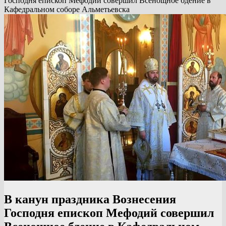
Господня епископ Мефодий совершил Всенощное бдение в
Кафедральном соборе Альметьевска
В канун праздника Вознесения
Господня епископ Мефодий совершил