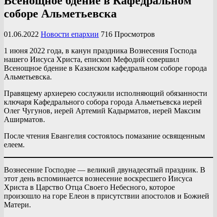
Всенощное бдение в Кафедральном
соборе Альметьевска
01.06.2022
Новости епархии
716 Просмотров
1 июня 2022 года, в канун праздника Вознесения Господа
нашего Иисуса Христа, епископ Мефодий совершил
Всенощное бдение в Казанском кафедральном соборе города
Альметьевска.
Правящему архиерею сослужили исполняющий обязанности
ключаря Кафедрального собора города Альметьевска иерей
Олег Чугунов, иерей Артемий Кадырматов, иерей Максим
Аширматов.
После чтения Евангелия состоялось помазание освященным
елеем.
Вознесение Господне — великий двунадесятый праздник. В
этот день вспоминается вознесение воскресшего Иисуса
Христа в Царство Отца Своего Небесного, которое
произошло на горе Елеон в присутствии апостолов и Божией
Матери.