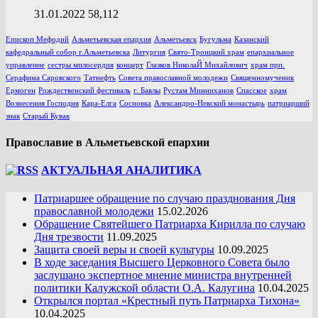
31.01.2022
58,112
Епископ Мефодий
Альметьевская епархия
Альметьевск
Бугульма
Казанский
кафедральный собор г.Альметьевска
Литургия
Свято-Троицкий храм
епархиальное
управление
сестры милосердия
концерт
Глазков НиколаЙ Михайлович
храм прп.
Серафима Саровского
Татнефть
Совета православной молодежи
Священномученик
Ермоген
Рождественский фестиваль
г. Бавлы
Рустам Минниханов
Спасское
храм
Вознесения Господня
Кара-Елга
Сосновка
Александро-Невский монастырь
патриарший
знак
Старый Кувак
Православие в Альметьевской епархии
АКТУАЛЬНАЯ АНАЛИТИКА
Патриаршее обращение по случаю празднования Дня
православной молодежи
15.02.2026
Обращение Святейшего Патриарха Кирилла по случаю
Дня трезвости
11.09.2025
Защита своей веры и своей культуры
10.09.2025
В ходе заседания Высшего Церковного Совета было
заслушано экспертное мнение министра внутренней
политики Калужской области О.А. Калугина
10.04.2025
Открылся портал «Крестный путь Патриарха Тихона»
10.04.2025