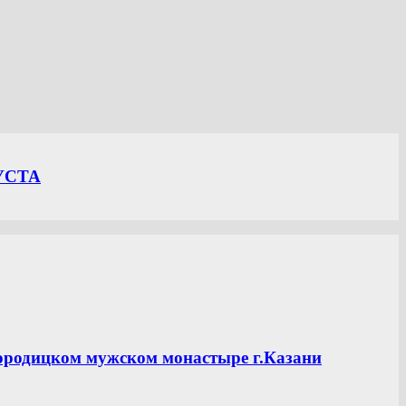
УСТА
ородицком мужском монастыре г.Казани