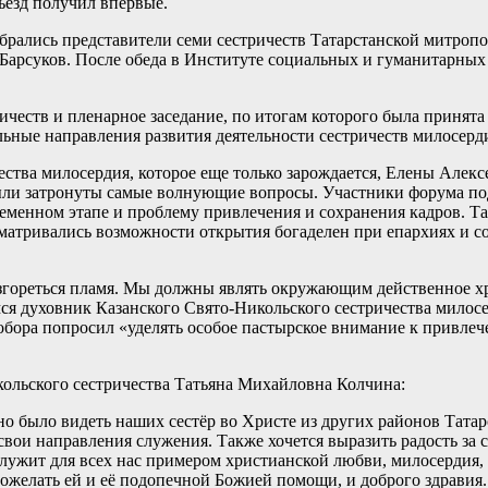
ъезд получил впервые.
брались представители семи сестричеств Татарстанской митропо
 Барсуков. После обеда в Институте социальных и гуманитарных
ичеств и пленарное заседание, по итогам которого была принят
ьные направления развития деятельности сестричеств милосерд
тва милосердия, которое еще только зарождается, Елены Алексе
были затронуты самые волнующие вопросы. Участники форума по
еменном этапе и проблему привлечения и сохранения кадров. Т
матривались возможности открытия богаделен при епархиях и соз
згореться пламя. Мы должны являть окружающим действенное хри
мся духовник Казанского Свято-Никольского сестричества милос
бора попросил «уделять особое пастырское внимание к привлеч
кольского сестричества Татьяна Михайловна Колчина:
но было видеть наших сестёр во Христе из других районов Тата
 свои направления служения. Также хочется выразить радость за
лужит для всех нас примером христианской любви, милосердия, 
ожелать ей и её подопечной Божией помощи, и доброго здравия.