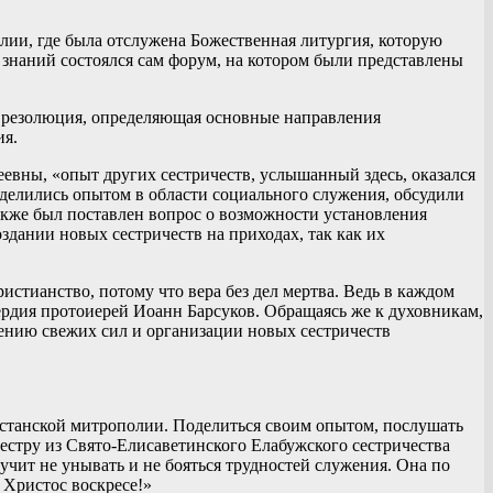
лии, где была отслужена Божественная литургия, которую
 знаний состоялся сам форум, на котором были представлены
а резолюция, определяющая основные направления
ия.
евны, «опыт других сестричеств, услышанный здесь, оказался
делились опытом в области социального служения, обсудили
акже был поставлен вопрос о возможности установления
дании новых сестричеств на приходах, так как их
стианство, потому что вера без дел мертва. Ведь в каждом
ердия протоиерей Иоанн Барсуков. Обращаясь же к духовникам,
ению свежих сил и организации новых сестричеств
рстанской митрополии. Поделиться своим опытом, послушать
 сестру из Свято-Елисаветинского Елабужского сестричества
учит не унывать и не бояться трудностей служения. Она по
 Христос воскресе!»