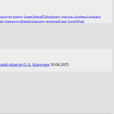
илосердия
концерт
Глазков НиколаЙ Михайлович
храм прп. Серафима Саровского
вка
Александро-Невский монастырь
патриарший знак
Старый Кувак
ской области О.А. Калугина
10.04.2025