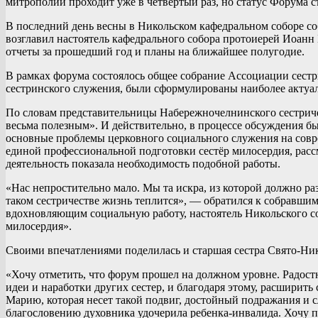
митрополии проходит уже в четвертый раз, но статус Форума с
В последний день весны в Никольском кафедральном соборе со
возглавил настоятель кафедрального собора протоиерей Иоанн
отчеты за прошедший год и планы на ближайшее полугодие.
В рамках форума состоялось общее собрание Ассоциации сестр
сестринского служения, были сформулированы наиболее актуал
По словам представительницы Набережночелнинского сестричес
весьма полезным». И действительно, в процессе обсуждения 
основные проблемы церковного социального служения на совр
единой профессиональной подготовки сестёр милосердия, расс
деятельность показала необходимость подобной работы.
«Нас непростительно мало. Мы та искра, из которой должно ра
таком сестричестве жизнь теплится», — обратился к собравши
вдохновляющим социальную работу, настоятель Никольского со
милосердия».
Своими впечатлениями поделилась и старшая сестра Свято-Ни
«Хочу отметить, что форум прошел на должном уровне. Радост
идеи и наработки других сестер, и благодаря этому, расширить
Марию, которая несет такой подвиг, достойный подражания и с
благословению духовника удочерила ребенка-инвалида. Хочу п