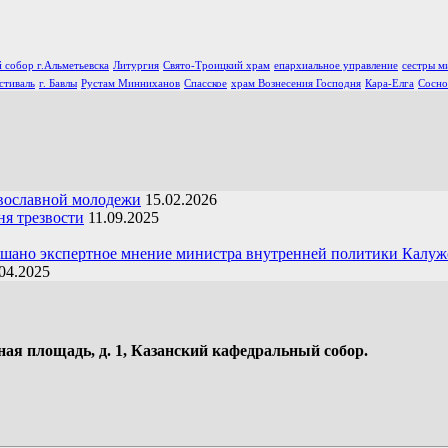
 собор г.Альметьевска
Литургия
Свято-Троицкий храм
епархиальное управление
сестры м
стиваль
г. Бавлы
Рустам Минниханов
Спасское
храм Вознесения Господня
Кара-Елга
Сосно
вославной молодежи
15.02.2026
я трезвости
11.09.2025
ушано экспертное мнение министра внутренней политики Калуж
04.2025
ная площадь, д. 1, Казанский кафедральный собор.