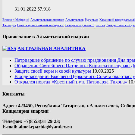
31.01.2022
57,918
Епископ Мефодий
Альметьевская епархия
Альметьевск
Бугульма
Казанский кафедральный
Татнефть
Совета православной молодежи
Священномученик Ермоген
Рождественский фе
Православие в Альметьевской епархии
АКТУАЛЬНАЯ АНАЛИТИКА
Патриаршее обращение по случаю празднования Дня пра
Обращение Святейшего Патриарха Кирилла по случаю Дн
Защита своей веры и своей культуры
10.09.2025
В ходе заседания Высшего Церковного Совета было засл
Открылся портал «Крестный путь Патриарха Тихона»
10.
Контакты
Адрес: 423450, Республика Татарстан, г.Альметьевск, Собор
Канцелярия епархии
Телефон: +7(8553)31-29-23;
E-mail:
almet.eparhia@yandex.ru