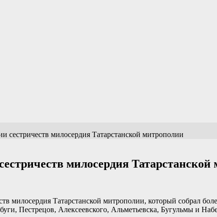
ции сестричеств милосердия Татарстанской митрополии
и сестричеств милосердия Татарстанской
еств милосердия Татарстанской митрополии, который собрал бол
лабуги, Пестрецов, Алексеевского, Альметьевска, Бугульмы и На