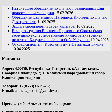
Патриаршее обращение по случаю празднования Дня
православной молодежи
15.02.2026
Обращение Святейшего Патриарха Кирилла по случаю
Дня трезвости
11.09.2025
Защита своей веры и своей культуры
10.09.2025
В ходе заседания Высшего Церковного Совета было
заслушано экспертное мнение министра внутренней
политики Калужской области О.А. Калугина
10.04.2025
Открылся портал «Крестный путь Патриарха Тихона»
10.04.2025
Контакты
Адрес: 423450, Республика Татарстан, г.Альметьевск,
Соборная площадь, д. 1, Казанский кафедральный собор.
Канцелярия епархии
Телефон: +7(8553)31-29-23;
E-mail:
almet.eparhia@yandex.ru
Пресс-служба Альметьевской епархии