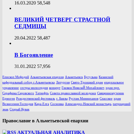
16.03.2020
58,548
ВЕЛИКИЙ ЧЕТВЕРГ СТРАСТНОЙ
СЕДМИЦЫ
20.04.2022
58,487
В Богоявление
31.01.2022
57,956
Епископ Мефодий
Альметьевская епархия
Альметьевск
Бугульма
Казанский
кафедральный собор г.Альметьевска
Литургия
Свято-Троицкий храм
епархиальное
управление
сестры милосердия
концерт
Глазков НиколаЙ Михайлович
храм прп.
Серафима Саровского
Татнефть
Совета православной молодежи
Священномученик
Ермоген
Рождественский фестиваль
г. Бавлы
Рустам Минниханов
Спасское
храм
Вознесения Господня
Кара-Елга
Сосновка
Александро-Невский монастырь
патриарший
знак
Старый Кувак
Православие в Альметьевской епархии
АКТУАЛЬНАЯ АНАЛИТИКА