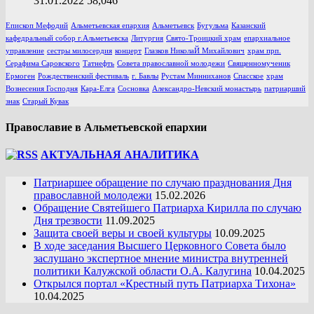
31.01.2022
58,046
Епископ Мефодий
Альметьевская епархия
Альметьевск
Бугульма
Казанский
кафедральный собор г.Альметьевска
Литургия
Свято-Троицкий храм
епархиальное
управление
сестры милосердия
концерт
Глазков НиколаЙ Михайлович
храм прп.
Серафима Саровского
Татнефть
Совета православной молодежи
Священномученик
Ермоген
Рождественский фестиваль
г. Бавлы
Рустам Минниханов
Спасское
храм
Вознесения Господня
Кара-Елга
Сосновка
Александро-Невский монастырь
патриарший
знак
Старый Кувак
Православие в Альметьевской епархии
АКТУАЛЬНАЯ АНАЛИТИКА
Патриаршее обращение по случаю празднования Дня
православной молодежи
15.02.2026
Обращение Святейшего Патриарха Кирилла по случаю
Дня трезвости
11.09.2025
Защита своей веры и своей культуры
10.09.2025
В ходе заседания Высшего Церковного Совета было
заслушано экспертное мнение министра внутренней
политики Калужской области О.А. Калугина
10.04.2025
Открылся портал «Крестный путь Патриарха Тихона»
10.04.2025