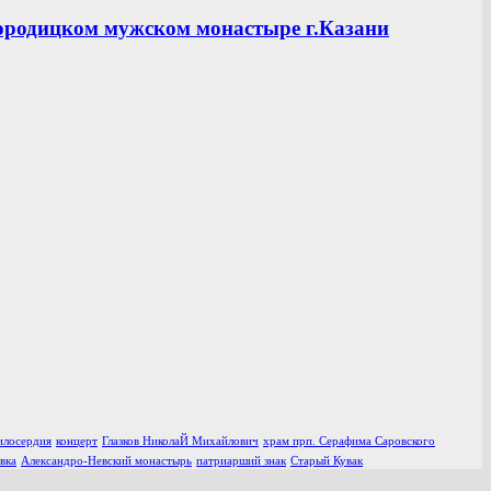
ородицком мужском монастыре г.Казани
илосердия
концерт
Глазков НиколаЙ Михайлович
храм прп. Серафима Саровского
вка
Александро-Невский монастырь
патриарший знак
Старый Кувак