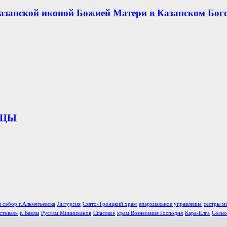
азанской иконой Божией Матери в Казанском Бог
ИЦЫ
 собор г.Альметьевска
Литургия
Свято-Троицкий храм
епархиальное управление
сестры м
стиваль
г. Бавлы
Рустам Минниханов
Спасское
храм Вознесения Господня
Кара-Елга
Сосно