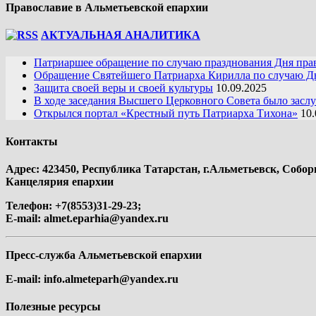
Православие в Альметьевской епархии
АКТУАЛЬНАЯ АНАЛИТИКА
Патриаршее обращение по случаю празднования Дня пра
Обращение Святейшего Патриарха Кирилла по случаю Дн
Защита своей веры и своей культуры
10.09.2025
В ходе заседания Высшего Церковного Совета было засл
Открылся портал «Крестный путь Патриарха Тихона»
10.
Контакты
Адрес: 423450, Республика Татарстан, г.Альметьевск, Собор
Канцелярия епархии
Телефон: +7(8553)31-29-23;
E-mail:
almet.eparhia@yandex.ru
Пресс-служба Альметьевской епархии
E-mail:
info.almeteparh@yandex.ru
Полезные ресурсы