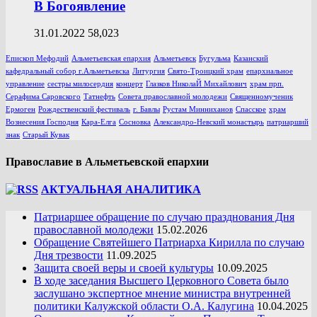
В Богоявление
31.01.2022
58,023
Епископ Мефодий
Альметьевская епархия
Альметьевск
Бугульма
Казанский
кафедральный собор г.Альметьевска
Литургия
Свято-Троицкий храм
епархиальное
управление
сестры милосердия
концерт
Глазков НиколаЙ Михайлович
храм прп.
Серафима Саровского
Татнефть
Совета православной молодежи
Священномученик
Ермоген
Рождественский фестиваль
г. Бавлы
Рустам Минниханов
Спасское
храм
Вознесения Господня
Кара-Елга
Сосновка
Александро-Невский монастырь
патриарший
знак
Старый Кувак
Православие в Альметьевской епархии
АКТУАЛЬНАЯ АНАЛИТИКА
Патриаршее обращение по случаю празднования Дня
православной молодежи
15.02.2026
Обращение Святейшего Патриарха Кирилла по случаю
Дня трезвости
11.09.2025
Защита своей веры и своей культуры
10.09.2025
В ходе заседания Высшего Церковного Совета было
заслушано экспертное мнение министра внутренней
политики Калужской области О.А. Калугина
10.04.2025