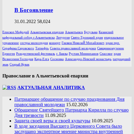
В Богоявление
31.01.2022
58,024
Епископ Мефодий
Альметьевская епархия
Альметьевск
Бугульма
Казанский
кафедральный собор г.Альметьевска
Литургия
Свято-Троицкий храм
епархиальное
управление
сестры милосердия
концерт
Глазков НиколаЙ Михайлович
храм прп.
Серафима Саровского
Татнефть
Совета православной молодежи
Священномученик
Ермоген
Рождественский фестиваль
г. Бавлы
Рустам Минниханов
Спасское
храм
Вознесения Господня
Кара-Елга
Сосновка
Александро-Невский монастырь
патриарший
знак
Старый Кувак
Православие в Альметьевской епархии
АКТУАЛЬНАЯ АНАЛИТИКА
Патриаршее обращение по случаю празднования Дня
православной молодежи
15.02.2026
Обращение Святейшего Патриарха Кирилла по случаю
Дня трезвости
11.09.2025
Защита своей веры и своей культуры
10.09.2025
В ходе заседания Высшего Церковного Совета было
заслушано экспертное мнение министра внутренней