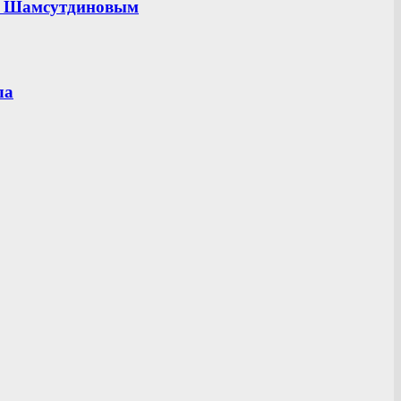
ом Шамсутдиновым
ла