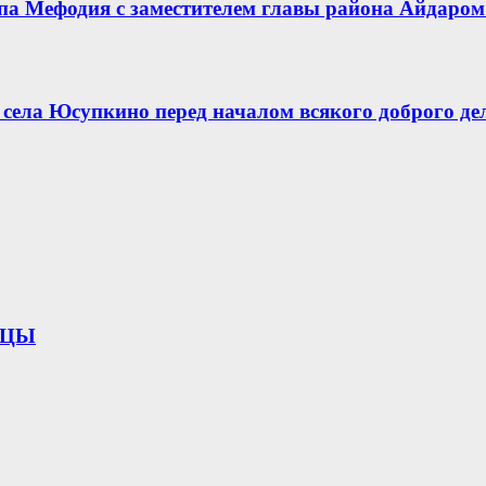
опа Мефодия с заместителем главы района Айдар
села Юсупкино перед началом всякого доброго де
ИЦЫ