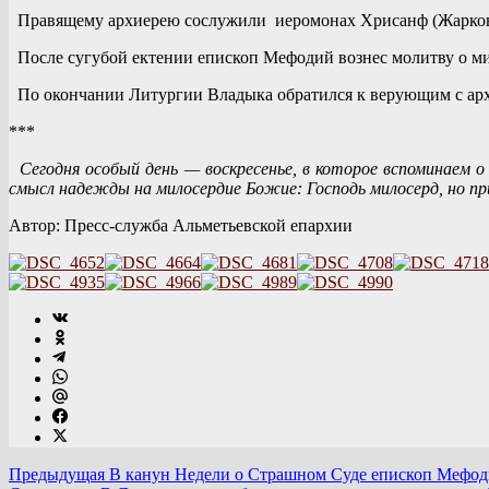
Правящему архиерею сослужили иеромонах Хрисанф (Жарков)
После сугубой ектении епископ Мефодий вознес молитву о мир
По окончании Литургии Владыка обратился к верующим с ар
***
Сегодня особый день — воскресенье, в которое вспоминаем 
смысл надежды на милосердие Божие: Господь милосерд, но пр
Автор: Пресс-служба Альметьевской епархии
Предыдущая
В канун Недели о Страшном Суде епископ Мефод