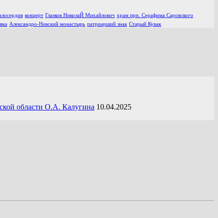
илосердия
концерт
Глазков НиколаЙ Михайлович
храм прп. Серафима Саровского
вка
Александро-Невский монастырь
патриарший знак
Старый Кувак
ской области О.А. Калугина
10.04.2025