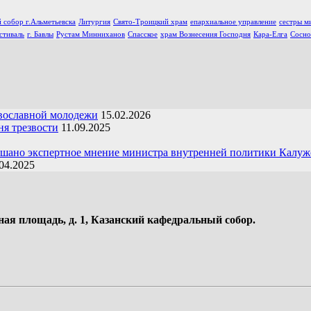
 собор г.Альметьевска
Литургия
Свято-Троицкий храм
епархиальное управление
сестры м
стиваль
г. Бавлы
Рустам Минниханов
Спасское
храм Вознесения Господня
Кара-Елга
Сосно
вославной молодежи
15.02.2026
я трезвости
11.09.2025
ушано экспертное мнение министра внутренней политики Калуж
04.2025
ная площадь, д. 1, Казанский кафедральный собор.