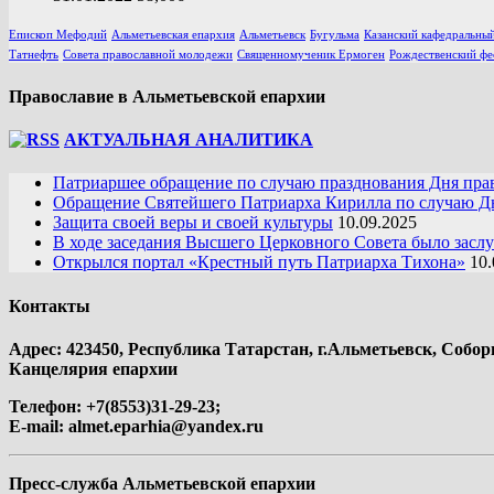
Епископ Мефодий
Альметьевская епархия
Альметьевск
Бугульма
Казанский кафедральный
Татнефть
Совета православной молодежи
Священномученик Ермоген
Рождественский фе
Православие в Альметьевской епархии
АКТУАЛЬНАЯ АНАЛИТИКА
Патриаршее обращение по случаю празднования Дня пра
Обращение Святейшего Патриарха Кирилла по случаю Дн
Защита своей веры и своей культуры
10.09.2025
В ходе заседания Высшего Церковного Совета было засл
Открылся портал «Крестный путь Патриарха Тихона»
10.
Контакты
Адрес: 423450, Республика Татарстан, г.Альметьевск, Собор
Канцелярия епархии
Телефон: +7(8553)31-29-23;
E-mail:
almet.eparhia@yandex.ru
Пресс-служба Альметьевской епархии