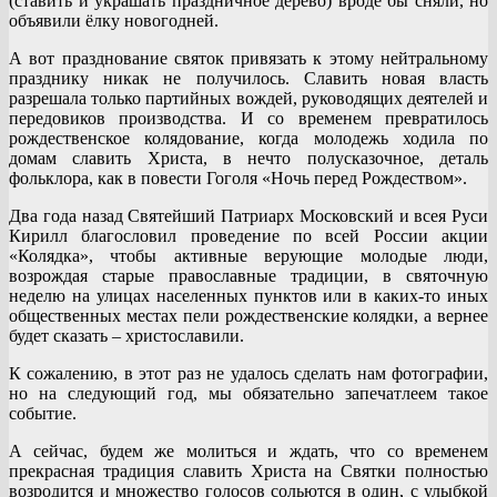
(ставить и украшать праздничное дерево) вроде бы сняли, но
объявили ёлку новогодней.
А вот празднование святок привязать к этому нейтральному
празднику никак не получилось. Славить новая власть
разрешала только партийных вождей, руководящих деятелей и
передовиков производства. И со временем превратилось
рождественское колядование, когда молодежь ходила по
домам славить Христа, в нечто полусказочное, деталь
фольклора, как в повести Гоголя «Ночь перед Рождеством».
Два года назад Святейший Патриарх Московский и всея Руси
Кирилл благословил проведение по всей России акции
«Колядка», чтобы активные верующие молодые люди,
возрождая старые православные традиции, в святочную
неделю на улицах населенных пунктов или в каких-то иных
общественных местах пели рождественские колядки, а вернее
будет сказать – христославили.
К сожалению, в этот раз не удалось сделать нам фотографии,
но на следующий год, мы обязательно запечатлеем такое
событие.
А сейчас, будем же молиться и ждать, что со временем
прекрасная традиция славить Христа на Святки полностью
возродится и множество голосов сольются в один, с улыбкой