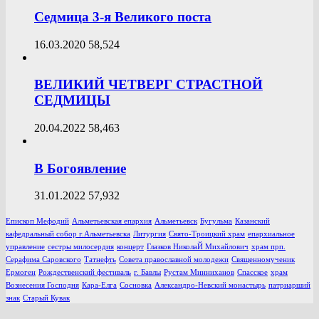
Седмица 3-я Великого поста
16.03.2020
58,524
ВЕЛИКИЙ ЧЕТВЕРГ СТРАСТНОЙ
СЕДМИЦЫ
20.04.2022
58,463
В Богоявление
31.01.2022
57,932
Епископ Мефодий
Альметьевская епархия
Альметьевск
Бугульма
Казанский
кафедральный собор г.Альметьевска
Литургия
Свято-Троицкий храм
епархиальное
управление
сестры милосердия
концерт
Глазков НиколаЙ Михайлович
храм прп.
Серафима Саровского
Татнефть
Совета православной молодежи
Священномученик
Ермоген
Рождественский фестиваль
г. Бавлы
Рустам Минниханов
Спасское
храм
Вознесения Господня
Кара-Елга
Сосновка
Александро-Невский монастырь
патриарший
знак
Старый Кувак