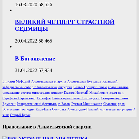
16.03.2020
58,526
ВЕЛИКИЙ ЧЕТВЕРГ СТРАСТНОЙ
СЕДМИЦЫ
20.04.2022
58,465
В Богоявление
31.01.2022
57,934
Епископ Мефодий
Альметьевская епархия
Альметьевск
Бугульма
Казанский
кафедральный собор г.Альметьевска
Литургия
Свято-Троицкий храм
епархиальное
управление
сестры милосердия
концерт
Глазков НиколаЙ Михайлович
храм прп.
Серафима Саровского
Татнефть
Совета православной молодежи
Священномученик
Ермоген
Рождественский фестиваль
г. Бавлы
Рустам Минниханов
Спасское
храм
Вознесения Господня
Кара-Елга
Сосновка
Александро-Невский монастырь
патриарший
знак
Старый Кувак
Православие в Альметьевской епархии
АКТУАЛЬНАЯ АНАЛИТИКА