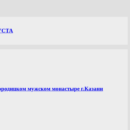
УСТА
ородицком мужском монастыре г.Казани