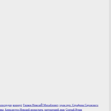
илосердия
концерт
Глазков НиколаЙ Михайлович
храм прп. Серафима Саровского
вка
Александро-Невский монастырь
патриарший знак
Старый Кувак