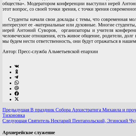
общества». Модератором конференции выступил иерей Антоний
этот вопрос, со своей точки зрения, с точки зрения современно
Студенты начали свои доклады с темы, что современная моло
интересуют ее -материальные или духовные. Многие студенты,
иерей Антоний Суворов, организаторы и учителя конференц
человеческие отношения, есть живое общение, родители, долг 
мы будем нести ответственность, они будут отражаться в наше
Автор: Пресс-служба Альметьевской епархии
Предыдущая
В праздник Собора Архистратига Михаила и про
Тихоновка
Следующая
Святитель Нектарий Пентапольский, Эгинский Чу
Архиерейское служение