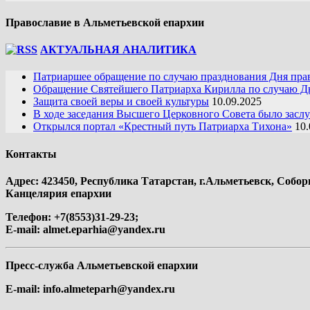
Православие в Альметьевской епархии
АКТУАЛЬНАЯ АНАЛИТИКА
Патриаршее обращение по случаю празднования Дня пра
Обращение Святейшего Патриарха Кирилла по случаю Дн
Защита своей веры и своей культуры
10.09.2025
В ходе заседания Высшего Церковного Совета было засл
Открылся портал «Крестный путь Патриарха Тихона»
10.
Контакты
Адрес: 423450, Республика Татарстан, г.Альметьевск, Собор
Канцелярия епархии
Телефон: +7(8553)31-29-23;
E-mail:
almet.eparhia@yandex.ru
Пресс-служба Альметьевской епархии
E-mail:
info.almeteparh@yandex.ru