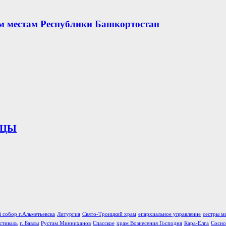
ым местам Республики Башкортостан
ИЦЫ
 собор г.Альметьевска
Литургия
Свято-Троицкий храм
епархиальное управление
сестры м
стиваль
г. Бавлы
Рустам Минниханов
Спасское
храм Вознесения Господня
Кара-Елга
Сосно