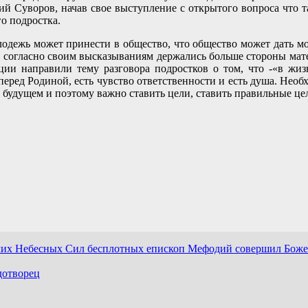
 Суворов, начав свое выступление с открытого вопроса что так
го подростка.
дежь может принести в общество, что общество может дать мол
 согласно своим высказываниям держались больше стороны матер
ии направили тему разговора подростков о том, что -«в жиз
перед Родиной, есть чувство ответственности и есть душа. Необх
м будущем и поэтому важно ставить цели, ставить правильные це
чих Небесных Сил бесплотных епископ Мефодий совершил Боже
дотворец