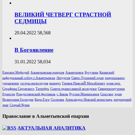
ВЕЛИКИЙ ЧЕТВЕРГ СТРАСТНОЙ
СЕДМИЦЫ
20.04.2022
58,568
В Богоявление
31.01.2022
58,034
Епископ Мефодий
Альметьевская епархия
Альметьевск
Бугульма
Казанский
кафедральный собор г.Альметьевска
Литургия
Свято-Троицкий храм
епархиальное
управление
сестры милосердия
концерт
Глазков НиколаЙ Михайлович
храм прп.
Серафима Саровского
Татнефть
Совета православной молодежи
Священномученик
Ермоген
Рождественский фестиваль
г. Бавлы
Рустам Минниханов
Спасское
храм
Вознесения Господня
Кара-Елга
Сосновка
Александро-Невский монастырь
патриарший
знак
Старый Кувак
Православие в Альметьевской епархии
АКТУАЛЬНАЯ АНАЛИТИКА