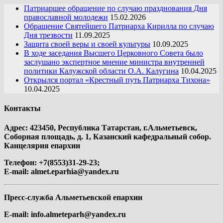
Патриаршее обращение по случаю празднования Дня
православной молодежи
15.02.2026
Обращение Святейшего Патриарха Кирилла по случаю
Дня трезвости
11.09.2025
Защита своей веры и своей культуры
10.09.2025
В ходе заседания Высшего Церковного Совета было
заслушано экспертное мнение министра внутренней
политики Калужской области О.А. Калугина
10.04.2025
Открылся портал «Крестный путь Патриарха Тихона»
10.04.2025
Контакты
Адрес: 423450, Республика Татарстан, г.Альметьевск,
Соборная площадь, д. 1, Казанский кафедральный собор.
Канцелярия епархии
Телефон: +7(8553)31-29-23;
E-mail:
almet.eparhia@yandex.ru
Пресс-служба Альметьевской епархии
E-mail:
info.almeteparh@yandex.ru