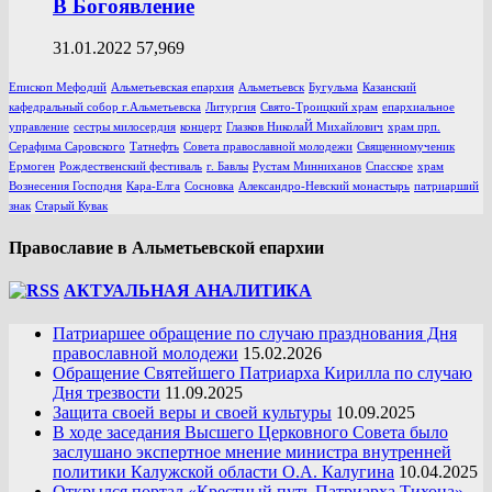
В Богоявление
31.01.2022
57,969
Епископ Мефодий
Альметьевская епархия
Альметьевск
Бугульма
Казанский
кафедральный собор г.Альметьевска
Литургия
Свято-Троицкий храм
епархиальное
управление
сестры милосердия
концерт
Глазков НиколаЙ Михайлович
храм прп.
Серафима Саровского
Татнефть
Совета православной молодежи
Священномученик
Ермоген
Рождественский фестиваль
г. Бавлы
Рустам Минниханов
Спасское
храм
Вознесения Господня
Кара-Елга
Сосновка
Александро-Невский монастырь
патриарший
знак
Старый Кувак
Православие в Альметьевской епархии
АКТУАЛЬНАЯ АНАЛИТИКА
Патриаршее обращение по случаю празднования Дня
православной молодежи
15.02.2026
Обращение Святейшего Патриарха Кирилла по случаю
Дня трезвости
11.09.2025
Защита своей веры и своей культуры
10.09.2025
В ходе заседания Высшего Церковного Совета было
заслушано экспертное мнение министра внутренней
политики Калужской области О.А. Калугина
10.04.2025
Открылся портал «Крестный путь Патриарха Тихона»