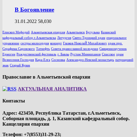
В Богоявление
31.01.2022
58,030
Епископ Мефодий
Альметьевская епархия
Альметьевск
Бугульма
Казанский
кафедральный собор г.Альметьевска
Литургия
Свято-Троицкий храм
епархиальное
управление
сестры милосердия
концерт
Глазков НиколаЙ Михайлович
храм прп.
Серафима Саровского
Татнефть
Совета православной молодежи
Священномученик
Ермоген
Рождественский фестиваль
г. Бавлы
Рустам Минниханов
Спасское
храм
Вознесения Господня
Кара-Елга
Сосновка
Александро-Невский монастырь
патриарший
знак
Старый Кувак
Православие в Альметьевской епархии
АКТУАЛЬНАЯ АНАЛИТИКА
Контакты
Адрес: 423450, Республика Татарстан, г.Альметьевск,
Соборная площадь, д. 1, Казанский кафедральный собор.
Канцелярия епархии
Телефон: +7(8553)31-29-23;