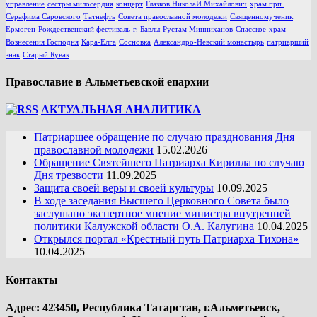
управление
сестры милосердия
концерт
Глазков НиколаЙ Михайлович
храм прп.
Серафима Саровского
Татнефть
Совета православной молодежи
Священномученик
Ермоген
Рождественский фестиваль
г. Бавлы
Рустам Минниханов
Спасское
храм
Вознесения Господня
Кара-Елга
Сосновка
Александро-Невский монастырь
патриарший
знак
Старый Кувак
Православие в Альметьевской епархии
АКТУАЛЬНАЯ АНАЛИТИКА
Патриаршее обращение по случаю празднования Дня
православной молодежи
15.02.2026
Обращение Святейшего Патриарха Кирилла по случаю
Дня трезвости
11.09.2025
Защита своей веры и своей культуры
10.09.2025
В ходе заседания Высшего Церковного Совета было
заслушано экспертное мнение министра внутренней
политики Калужской области О.А. Калугина
10.04.2025
Открылся портал «Крестный путь Патриарха Тихона»
10.04.2025
Контакты
Адрес: 423450, Республика Татарстан, г.Альметьевск,