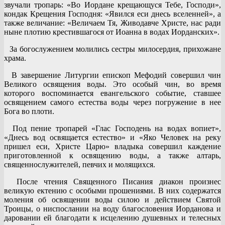
звучали тропарь: «Во Иордане крещающуся Тебе, Господи»,
кондак Крещения Господня: «Явился еси днесь вселенней», а
также величание: «Величаем Тя, Живодавче Христе, нас ради
ныне плотию крестившагося от Иоанна в водах Иорданских».
За богослужением молились сестры милосердия, прихожане
храма.
В завершение Литургии епископ Мефодий совершил чин
Великого освящения воды. Это особый чин, во время
которого воспоминается евангельского событие, ставшее
освящением самого естества воды через погружение в нее
Бога во плоти.
Под пение тропарей «Глас Господень на водах вопиет»,
«Днесь вод освящается естество» и «Яко Человек на реку
пришел еси, Христе Царю» владыка совершил каждение
приготовленной к освящению воды, а также алтарь,
священнослужителей, певчих и молящихся.
После чтения Священного Писания диакон произнес
великую ектению с особыми прошениями. В них содержатся
моления об освящении воды силою и действием Святой
Троицы, о ниспослании на воду благословения Иорданова и
даровании ей благодати к исцелению душевных и телесных