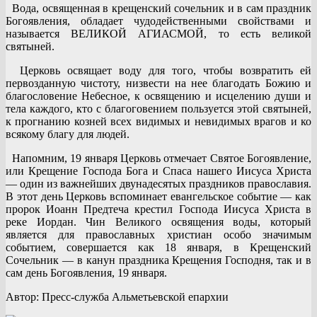
Вода, освященная в крещенский сочельник и в сам праздник
Богоявления, обладает чудодейственными свойствами и
называется ВЕЛИКОЙ АГИАСМОЙ, то есть великой
святыней.
Церковь освящает воду для того, чтобы возвратить ей
первозданную чистоту, низвести на нее благодать Божию и
благословение Небесное, к освящению и исцелению души и
тела каждого, кто с благоговением пользуется этой святыней,
к прогнанию козней всех видимых и невидимых врагов и ко
всякому благу для людей.
Напомним, 19 января Церковь отмечает Святое Богоявление,
или Крещение Господа Бога и Спаса нашего Иисуса Христа
— один из важнейших двунадесятых праздников православия.
В этот день Церковь вспоминает евангельское событие — как
пророк Иоанн Предтеча крестил Господа Иисуса Христа в
реке Иордан. Чин Великого освящения воды, который
является для православных христиан особо значимым
событием, совершается как 18 января, в Крещенский
Сочельник — в канун праздника Крещения Господня, так и в
сам день Богоявления, 19 января.
Автор: Пресс-служба Альметьевской епархии