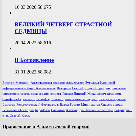
16.03.2020
58,675
ВЕЛИКИЙ ЧЕТВЕРГ СТРАСТНОЙ
СЕДМИЦЫ
20.04.2022
58,616
В Богоявление
31.01.2022
58,082
Епископ Мефодий
Альметьевская епархия
Альметьевск
Бугульма
Казанский
кафедральный собор г.Альметьевска
Литургия
Свято-Троицкий храм
епархиальное
управление
сестры милосердия
концерт
Глазков НиколаЙ Михайлович
храм прп.
Серафима Саровского
Татнефть
Совета православной молодежи
Священномученик
Ермоген
Рождественский фестиваль
г. Бавлы
Рустам Минниханов
Спасское
храм
Вознесения Господня
Кара-Елга
Сосновка
Александро-Невский монастырь
патриарший
знак
Старый Кувак
Православие в Альметьевской епархии