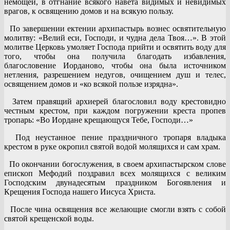
немощей, в отгнание всякого навета видимых и невидимых
врагов, к освящению домов и на всякую пользу.
По завершении ектении архипастырь вознес освятительную
молитву: «Велий еси, Господи, и чудна дела Твоя…». В этой
молитве Церковь умоляет Господа прийти и освятить воду для
того, чтобы она получила благодать избавления,
благословение Иорданово, чтобы она была источником
нетления, разрешением недугов, очищением душ и телес,
освящением домов и «ко всякой пользе изрядна».
Затем правящий архиерей благословил воду крестовидно
честным крестом, при каждом погружении креста пропев
тропарь: «Во Иордане крещающуся Тебе, Господи…»
Под неустанное пение праздничного тропаря владыка
крестом в руке окропил святой водой молящихся и сам храм.
По окончании богослужения, в своем архипастырском слове
епископ Мефодий поздравил всех молящихся с великим
Господским двунадесятым праздником Богоявления и
Крещения Господа нашего Иисуса Христа.
После чина освящения все желающие смогли взять с собой
святой крещенской воды.