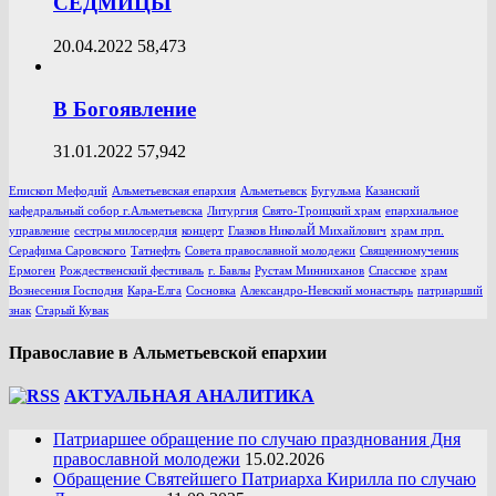
СЕДМИЦЫ
20.04.2022
58,473
В Богоявление
31.01.2022
57,942
Епископ Мефодий
Альметьевская епархия
Альметьевск
Бугульма
Казанский
кафедральный собор г.Альметьевска
Литургия
Свято-Троицкий храм
епархиальное
управление
сестры милосердия
концерт
Глазков НиколаЙ Михайлович
храм прп.
Серафима Саровского
Татнефть
Совета православной молодежи
Священномученик
Ермоген
Рождественский фестиваль
г. Бавлы
Рустам Минниханов
Спасское
храм
Вознесения Господня
Кара-Елга
Сосновка
Александро-Невский монастырь
патриарший
знак
Старый Кувак
Православие в Альметьевской епархии
АКТУАЛЬНАЯ АНАЛИТИКА
Патриаршее обращение по случаю празднования Дня
православной молодежи
15.02.2026
Обращение Святейшего Патриарха Кирилла по случаю