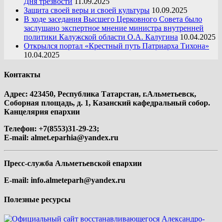
Дня трезвости
11.09.2025
Защита своей веры и своей культуры
10.09.2025
В ходе заседания Высшего Церковного Совета было
заслушано экспертное мнение министра внутренней
политики Калужской области О.А. Калугина
10.04.2025
Открылся портал «Крестный путь Патриарха Тихона»
10.04.2025
Контакты
Адрес: 423450, Республика Татарстан, г.Альметьевск,
Соборная площадь, д. 1, Казанский кафедральный собор.
Канцелярия епархии
Телефон: +7(8553)31-29-23;
E-mail:
almet.eparhia@yandex.ru
Пресс-служба Альметьевской епархии
E-mail:
info.almeteparh@yandex.ru
Полезные ресурсы