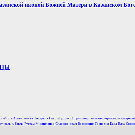
азанской иконой Божией Матери в Казанском Бог
ИЦЫ
 собор г.Альметьевска
Литургия
Свято-Троицкий храм
епархиальное управление
сестры м
стиваль
г. Бавлы
Рустам Минниханов
Спасское
храм Вознесения Господня
Кара-Елга
Сосно