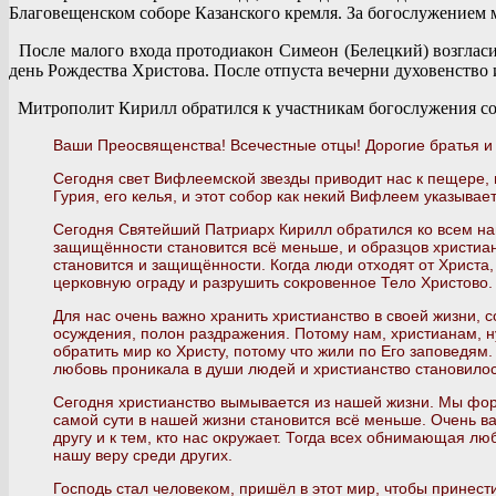
Благовещенском соборе Казанского кремля. За богослужение
После малого входа протодиакон Симеон (Белецкий) возгласи
день Рождества Христова. После отпуста вечерни духовенство 
Митрополит Кирилл обратился к участникам богослужения со
Ваши Преосвященства! Всечестные отцы! Дорогие братья и
Сегодня свет Вифлеемской звезды приводит нас к пещере, 
Гурия, его келья, и этот собор как некий Вифлеем указыва
Сегодня Святейший Патриарх Кирилл обратился ко всем на
защищённости становится всё меньше, и образцов христиан
становится и защищённости. Когда люди отходят от Христа,
церковную ограду и разрушить сокровенное Тело Христово.
Для нас очень важно хранить христианство в своей жизни, с
осуждения, полон раздражения. Потому нам, христианам, 
обратить мир ко Христу, потому что жили по Его заповедя
любовь проникала в души людей и христианство становилос
Сегодня христианство вымывается из нашей жизни. Мы фор
самой сути в нашей жизни становится всё меньше. Очень в
другу и к тем, кто нас окружает. Тогда всех обнимающая л
нашу веру среди других.
Господь стал человеком, пришёл в этот мир, чтобы принести