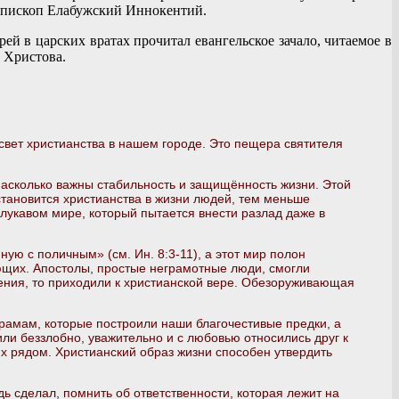
 епископ Елабужский Иннокентий.
 в царских вратах прочитал евангельское зачало, читаемое в
 Христова.
свет христианства в нашем городе. Это пещера святителя
асколько важны стабильность и защищённость жизни. Этой
становится христианства в жизни людей, тем меньше
 лукавом мире, который пытается внести разлад даже в
ую с поличным» (см. Ин. 8:3-11), а этот мир полон
ющих. Апостолы, простые неграмотные люди, смогли
ления, то приходили к христианской вере. Обезоруживающая
рамам, которые построили наши благочестивые предки, а
ли беззлобно, уважительно и с любовью относились друг к
их рядом. Христианский образ жизни способен утвердить
дь сделал, помнить об ответственности, которая лежит на