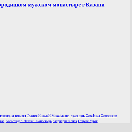
ородицком мужском монастыре г.Казани
илосердия
концерт
Глазков НиколаЙ Михайлович
храм прп. Серафима Саровского
вка
Александро-Невский монастырь
патриарший знак
Старый Кувак