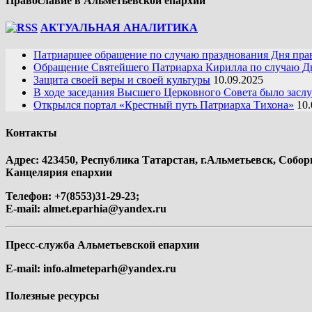
Православие в Альметьевской епархии
АКТУАЛЬНАЯ АНАЛИТИКА
Патриаршее обращение по случаю празднования Дня пра
Обращение Святейшего Патриарха Кирилла по случаю Дн
Защита своей веры и своей культуры
10.09.2025
В ходе заседания Высшего Церковного Совета было засл
Открылся портал «Крестный путь Патриарха Тихона»
10.
Контакты
Адрес: 423450, Республика Татарстан, г.Альметьевск, Собор
Канцелярия епархии
Телефон: +7(8553)31-29-23;
E-mail:
almet.eparhia@yandex.ru
Пресс-служба Альметьевской епархии
E-mail:
info.almeteparh@yandex.ru
Полезные ресурсы