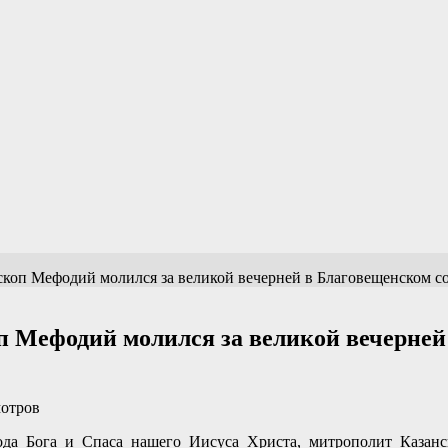
коп Мефодий молился за великой вечерней в Благовещенском со
п Мефодий молился за великой вечерней
мотров
да Бога и Спаса нашего Иисуса Христа, митрополит Казан