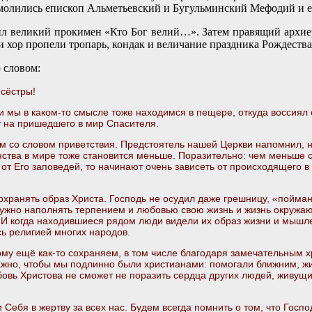
м молились епископ Альметьевский и Бугульминский Мефодий и
л великий прокимен «Кто Бог велий…». Затем правящий архиерей
и хор пропели тропарь, кондак и величание праздника Рождества
 словом:
 сёстры!
и мы в каком-то смысле тоже находимся в пещере, откуда воссиял 
ет на пришедшего в мир Спасителя.
м со словом приветствия. Предстоятель нашей Церкви напомнил, н
ства в мире тоже становится меньше. Поразительно: чем меньше 
 от Его заповедей, то начинают очень зависеть от происходящего в
охранять образ Христа. Господь не осудил даже грешницу, «пойманн
нужно наполнять терпением и любовью свою жизнь и жизнь окружа
м. И когда находившиеся рядом люди видели их образ жизни и мыш
ь религией многих народов.
му ещё как-то сохраняем, в том числе благодаря замечательным х
ажно, чтобы мы подлинно были христианами: помогали ближним, жи
юбовь Христова не сможет не поразить сердца других людей, живущ
 Себя в жертву за всех нас. Будем всегда помнить о том, что Госпо