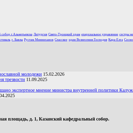
 собор г.Альметьевска
Литургия
Свято-Троицкий храм
епархиальное управление
сестры м
стиваль
г. Бавлы
Рустам Минниханов
Спасское
храм Вознесения Господня
Кара-Елга
Сосно
вославной молодежи
15.02.2026
я трезвости
11.09.2025
ушано экспертное мнение министра внутренней политики Калуж
04.2025
ная площадь, д. 1, Казанский кафедральный собор.