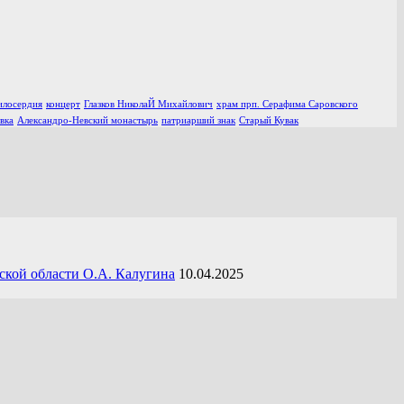
илосердия
концерт
Глазков НиколаЙ Михайлович
храм прп. Серафима Саровского
вка
Александро-Невский монастырь
патриарший знак
Старый Кувак
ской области О.А. Калугина
10.04.2025