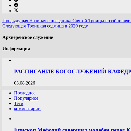
Предыдущая
Начиная с праздника Святой Троицы возобновл
Следующая
Троицкая седмица в 2020 году
Архиерейское служение
Информация
РАСПИСАНИЕ БОГОСЛУЖЕНИЙ КАФЕДРА
03.08.2026
Последнее
Популярное
Теги
комментарии
Епископ Мефодий совершил молебен перед К