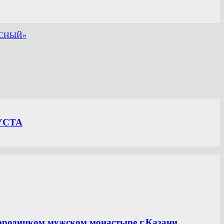
БЕСНЫЙ»
УСТА
ородицком мужском монастыре г.Казани