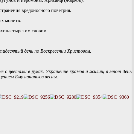
угунов и иеромонах Хрисанф (Жарков).
странения вредоносного поветрия.
х молитв.
рхипастырским словом.
тидесятый день по Воскресении Христовом.
 с цветами в руках. Украшение храмов и жилищ в этот день
щением Ему начатков весны.