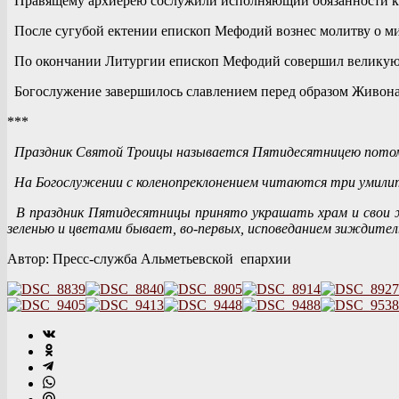
Правящему архиерею сослужили исполняющий обязанности клю
После сугубой ектении епископ Мефодий вознес молитву о мир
По окончании Литургии епископ Мефодий совершил великую 
Богослужение завершилось славлением перед образом Живонач
***
Праздник Святой Троицы называется Пятидесятницею потому,
На Богослужении с коленопреклонением читаются три умилит
В праздник Пятидесятницы принято украшать храм и свои ж
зеленью и цветами бывает, во-первых, исповеданием зиждите
Автор: Пресс-служба Альметьевской епархии