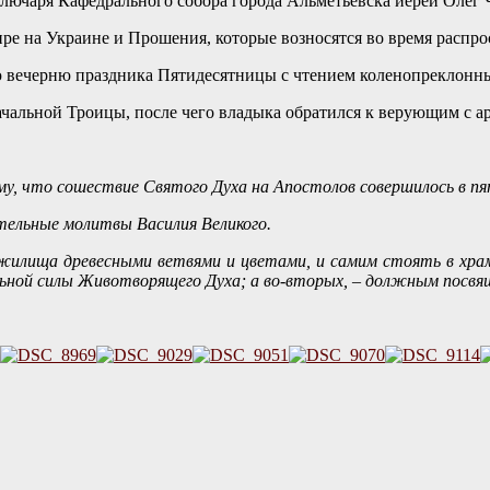
чаря Кафедрального собора города Альметьевска иерей Олег Ч
е на Украине и Прошения, которые возносятся во время распро
вечерню праздника Пятидесятницы с чтением коленопреклонны
альной Троицы, после чего в
ладыка обратился к верующим с а
 что сошествие Святого Духа на Апостолов совершилось в пя
ельные молитвы Василия Великого.
илища древесными ветвями и цветами, и самим стоять в храме
льной силы Животворящего Духа; а во-вторых, – должным посвя