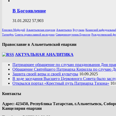
В Богоявление
31.01.2022
57,903
Епископ Мефодий
Альметьевская епархия
Альметьевск
Бугульма
Казанский кафедральный
Татнефть
Совета православной молодежи
Священномученик Ермоген
Рождественский фе
Православие в Альметьевской епархии
АКТУАЛЬНАЯ АНАЛИТИКА
Патриаршее обращение по случаю празднования Дня пра
Обращение Святейшего Патриарха Кирилла по случаю Дн
Защита своей веры и своей культуры
10.09.2025
В ходе заседания Высшего Церковного Совета было засл
Открылся портал «Крестный путь Патриарха Тихона»
10.
Контакты
Адрес: 423450, Республика Татарстан, г.Альметьевск, Собор
Канцелярия епархии