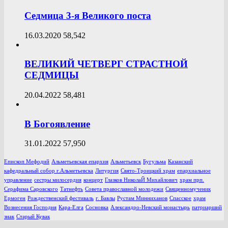
Седмица 3-я Великого поста
16.03.2020
58,542
ВЕЛИКИЙ ЧЕТВЕРГ СТРАСТНОЙ
СЕДМИЦЫ
20.04.2022
58,481
В Богоявление
31.01.2022
57,950
Епископ Мефодий
Альметьевская епархия
Альметьевск
Бугульма
Казанский
кафедральный собор г.Альметьевска
Литургия
Свято-Троицкий храм
епархиальное
управление
сестры милосердия
концерт
Глазков НиколаЙ Михайлович
храм прп.
Серафима Саровского
Татнефть
Совета православной молодежи
Священномученик
Ермоген
Рождественский фестиваль
г. Бавлы
Рустам Минниханов
Спасское
храм
Вознесения Господня
Кара-Елга
Сосновка
Александро-Невский монастырь
патриарший
знак
Старый Кувак