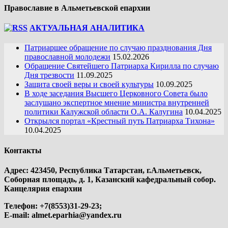
Православие в Альметьевской епархии
АКТУАЛЬНАЯ АНАЛИТИКА
Патриаршее обращение по случаю празднования Дня
православной молодежи
15.02.2026
Обращение Святейшего Патриарха Кирилла по случаю
Дня трезвости
11.09.2025
Защита своей веры и своей культуры
10.09.2025
В ходе заседания Высшего Церковного Совета было
заслушано экспертное мнение министра внутренней
политики Калужской области О.А. Калугина
10.04.2025
Открылся портал «Крестный путь Патриарха Тихона»
10.04.2025
Контакты
Адрес: 423450, Республика Татарстан, г.Альметьевск,
Соборная площадь, д. 1, Казанский кафедральный собор.
Канцелярия епархии
Телефон: +7(8553)31-29-23;
E-mail:
almet.eparhia@yandex.ru