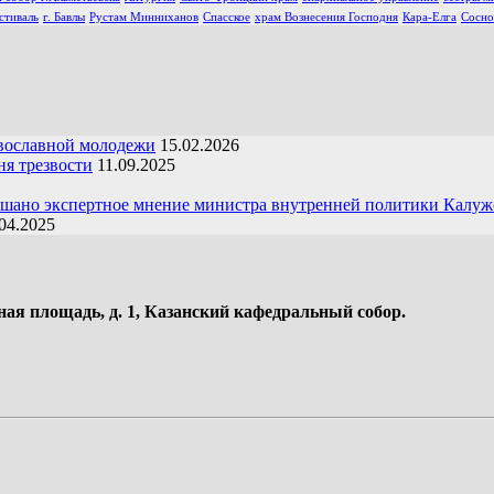
стиваль
г. Бавлы
Рустам Минниханов
Спасское
храм Вознесения Господня
Кара-Елга
Сосно
вославной молодежи
15.02.2026
я трезвости
11.09.2025
ушано экспертное мнение министра внутренней политики Калуж
04.2025
ная площадь, д. 1, Казанский кафедральный собор.