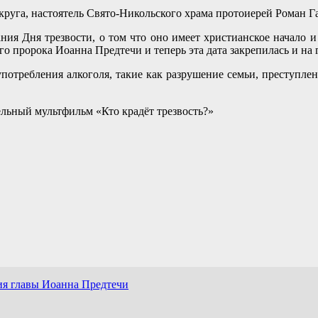
уга, настоятель Свято-Никольского храма протоиерей Роман Г
ния Дня трезвости, о том что оно имеет христианское начало 
го пророка Иоанна Предтечи и теперь эта дата закрепилась и на
требления алкоголя, такие как разрушение семьи, преступление
ьный мультфильм «Кто крадёт трезвость?»
ия главы Иоанна Предтечи