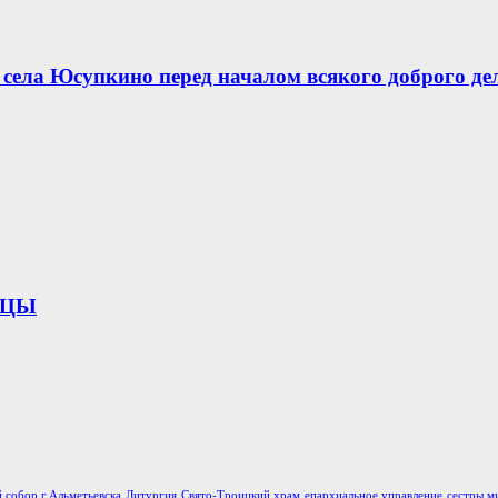
села Юсупкино перед началом всякого доброго де
ИЦЫ
 собор г.Альметьевска
Литургия
Свято-Троицкий храм
епархиальное управление
сестры м