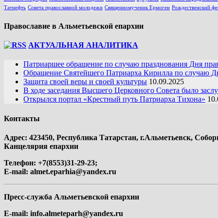
Татнефть
Совета православной молодежи
Священномученик Ермоген
Рождественский фе
Православие в Альметьевской епархии
АКТУАЛЬНАЯ АНАЛИТИКА
Патриаршее обращение по случаю празднования Дня пра
Обращение Святейшего Патриарха Кирилла по случаю Дн
Защита своей веры и своей культуры
10.09.2025
В ходе заседания Высшего Церковного Совета было засл
Открылся портал «Крестный путь Патриарха Тихона»
10.
Контакты
Адрес: 423450, Республика Татарстан, г.Альметьевск, Собор
Канцелярия епархии
Телефон: +7(8553)31-29-23;
E-mail:
almet.eparhia@yandex.ru
Пресс-служба Альметьевской епархии
E-mail:
info.almeteparh@yandex.ru