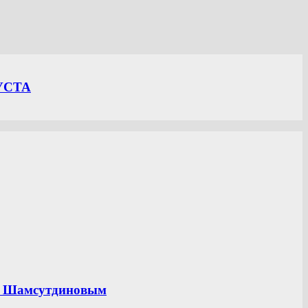
УСТА
ом Шамсутдиновым