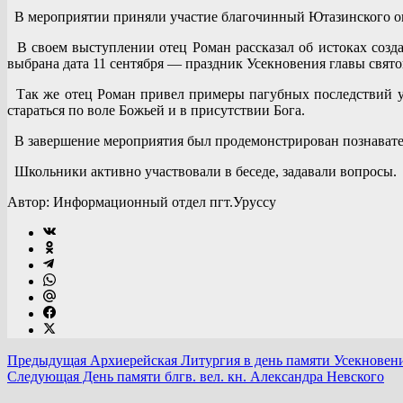
В мероприятии приняли участие благочинный Ютазинского окр
В своем выступлении отец Роман рассказал об истоках созда
выбрана дата 11 сентября — праздник Усекновения главы свято
Так же отец Роман привел примеры пагубных последствий упо
стараться по воле Божьей и в присутствии Бога.
В завершение мероприятия был продемонстрирован познавател
Школьники активно участвовали в беседе, задавали вопросы.
Автор: Информационный отдел пгт.Уруссу
Предыдущая
Архиерейская Литургия в день памяти Усекновен
Следующая
День памяти блгв. вел. кн. Александра Невского