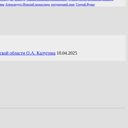
вка
Александро-Невский монастырь
патриарший знак
Старый Кувак
ской области О.А. Калугина
10.04.2025