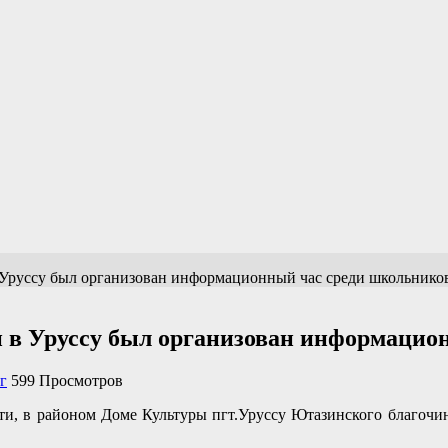
в Уруссу был организован информационный час среди школьнико
и в Уруссу был организован информаци
г
599 Просмотров
ости, в районом Доме Культуры пгт.Уруссу Ютазинского благоч