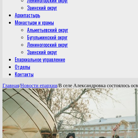
Лениногорский округ
Заинский округ
Архипастырь
Монастыри и храмы
Альметьевский округ
Бугульминский округ
Лениногорский округ
Заинский округ
Епархиальное управление
Отделы
Контакты
Главная
/
Новости епархии
/
В селе Александровка состоялось ос