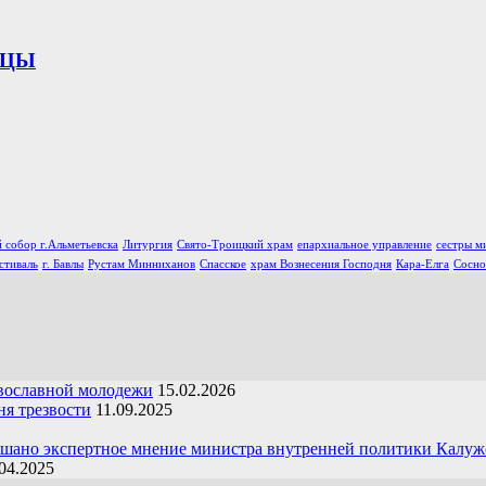
ИЦЫ
 собор г.Альметьевска
Литургия
Свято-Троицкий храм
епархиальное управление
сестры м
стиваль
г. Бавлы
Рустам Минниханов
Спасское
храм Вознесения Господня
Кара-Елга
Сосно
вославной молодежи
15.02.2026
я трезвости
11.09.2025
ушано экспертное мнение министра внутренней политики Калуж
04.2025