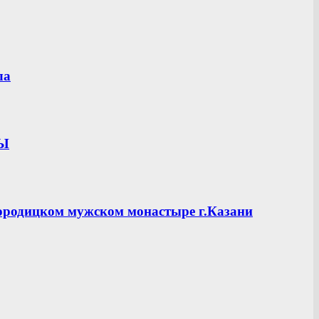
ла
ЦЫ
ородицком мужском монастыре г.Казани