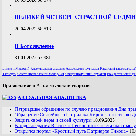
ВЕЛИКИЙ ЧЕТВЕРГ СТРАСТНОЙ СЕДМ
20.04.2022
58,513
В Богоявление
31.01.2022
57,981
Епископ Мефодий
Альметьевская епархия
Альметьевск
Бугульма
Казанский кафедральный
Татнефть
Совета православной молодежи
Священномученик Ермоген
Рождественский фе
Православие в Альметьевской епархии
АКТУАЛЬНАЯ АНАЛИТИКА
Патриаршее обращение по случаю празднования Дня пра
Обращение Святейшего Патриарха Кирилла по случаю Дн
Защита своей веры и своей культуры
10.09.2025
В ходе заседания Высшего Церковного Совета было засл
Открылся портал «Крестный путь Патриарха Тихона»
10.