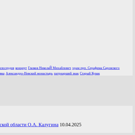
илосердия
концерт
Глазков НиколаЙ Михайлович
храм прп. Серафима Саровского
вка
Александро-Невский монастырь
патриарший знак
Старый Кувак
ской области О.А. Калугина
10.04.2025