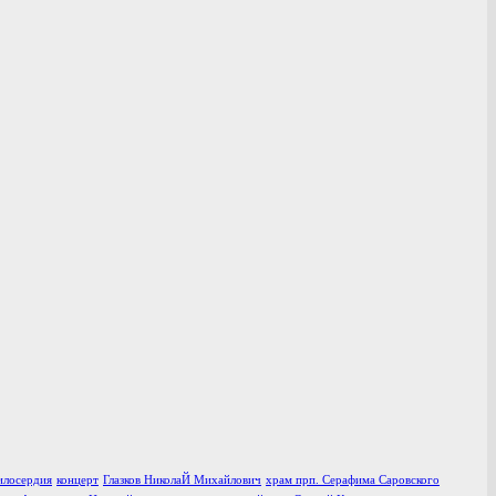
илосердия
концерт
Глазков НиколаЙ Михайлович
храм прп. Серафима Саровского