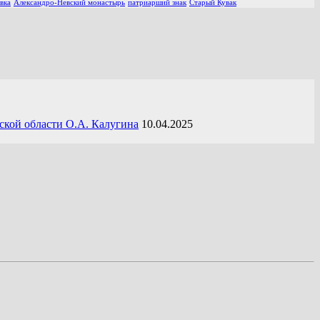
вка
Александро-Невский монастырь
патриарший знак
Старый Кувак
ской области О.А. Калугина
10.04.2025