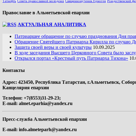
Татнефть
Совета православной молодежи
Священномученик Ермоген
Рождественский фе
Православие в Альметьевской епархии
АКТУАЛЬНАЯ АНАЛИТИКА
Патриаршее обращение по случаю празднования Дня пра
Обращение Святейшего Патриарха Кирилла по случаю Дн
Защита своей веры и своей культуры
10.09.2025
В ходе заседания Высшего Церковного Совета было засл
Открылся портал «Крестный путь Патриарха Тихона»
10.
Контакты
Адрес: 423450, Республика Татарстан, г.Альметьевск, Собор
Канцелярия епархии
Телефон: +7(8553)31-29-23;
E-mail:
almet.eparhia@yandex.ru
Пресс-служба Альметьевской епархии
E-mail:
info.almeteparh@yandex.ru