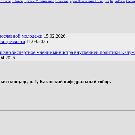
стиваль
г. Бавлы
Рустам Минниханов
Спасское
храм Вознесения Господня
Кара-Елга
Сосно
вославной молодежи
15.02.2026
я трезвости
11.09.2025
ушано экспертное мнение министра внутренней политики Калуж
04.2025
ная площадь, д. 1, Казанский кафедральный собор.