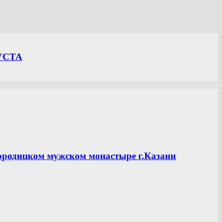
УСТА
ородицком мужском монастыре г.Казани