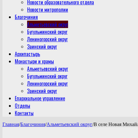
Новости образовательного отдела
Новости митрополии
Благочиния
Альметьевский округ
Бугульминский округ
Лениногорский округ
Заинский округ
Архипастырь
Монастыри и храмы
Альметьевский округ
Бугульминский округ
Лениногорский округ
Заинский округ
Епархиальное управление
Отделы
Контакты
Главная
/
Благочиния
/
Альметьевский округ
/
В селе Новая Михайл