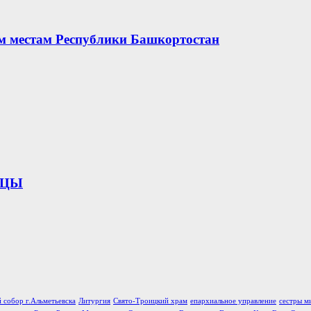
ым местам Республики Башкортостан
ИЦЫ
 собор г.Альметьевска
Литургия
Свято-Троицкий храм
епархиальное управление
сестры м