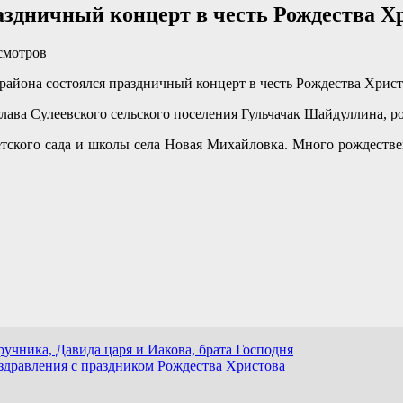
аздничный концерт в честь Рождества Х
смотров
района состоялся праздничный концерт в честь Рождества Христ
ава Сулеевского сельского поселения Гульчачак Шайдуллина, ро
тского сада и школы села Новая Михайловка. Много рождествен
учника, Давида царя и Иакова, брата Господня
здравления с праздником Рождества Христова