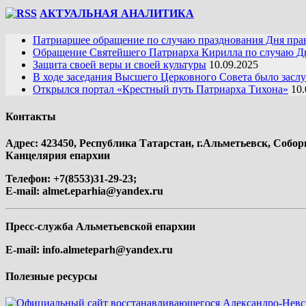
АКТУАЛЬНАЯ АНАЛИТИКА
Патриаршее обращение по случаю празднования Дня пра
Обращение Святейшего Патриарха Кирилла по случаю Дн
Защита своей веры и своей культуры
10.09.2025
В ходе заседания Высшего Церковного Совета было засл
Открылся портал «Крестный путь Патриарха Тихона»
10.
Контакты
Адрес: 423450, Республика Татарстан, г.Альметьевск, Собор
Канцелярия епархии
Телефон: +7(8553)31-29-23;
E-mail:
almet.eparhia@yandex.ru
Пресс-служба Альметьевской епархии
E-mail:
info.almeteparh@yandex.ru
Полезные ресурсы