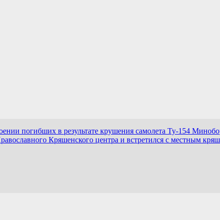
коении погибших в результате крушения самолета Ту-154 Миноб
равославного Кряшенского центра и встретился с местным кря