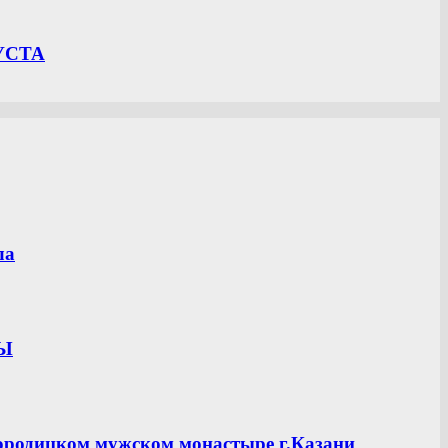
УСТА
ла
ЦЫ
ородицком мужском монастыре г.Казани