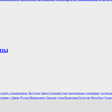
ИЦЫ
 собор г.Альметьевска
Литургия
Свято-Троицкий храм
епархиальное управление
сестры м
стиваль
г. Бавлы
Рустам Минниханов
Спасское
храм Вознесения Господня
Кара-Елга
Сосно