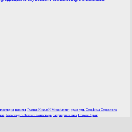
илосердия
концерт
Глазков НиколаЙ Михайлович
храм прп. Серафима Саровского
вка
Александро-Невский монастырь
патриарший знак
Старый Кувак