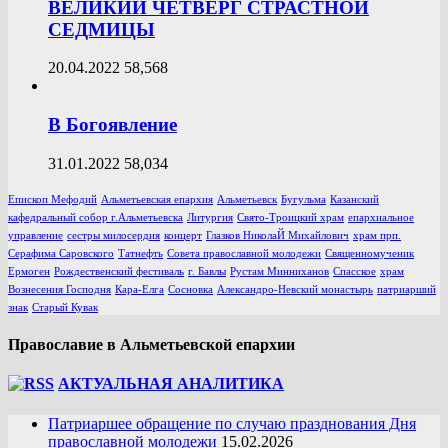
ВЕЛИКИЙ ЧЕТВЕРГ СТРАСТНОЙ
СЕДМИЦЫ
20.04.2022
58,568
В Богоявление
31.01.2022
58,034
Епископ Мефодий
Альметьевская епархия
Альметьевск
Бугульма
Казанский
кафедральный собор г.Альметьевска
Литургия
Свято-Троицкий храм
епархиальное
управление
сестры милосердия
концерт
Глазков НиколаЙ Михайлович
храм прп.
Серафима Саровского
Татнефть
Совета православной молодежи
Священномученик
Ермоген
Рождественский фестиваль
г. Бавлы
Рустам Минниханов
Спасское
храм
Вознесения Господня
Кара-Елга
Сосновка
Александро-Невский монастырь
патриарший
знак
Старый Кувак
Православие в Альметьевской епархии
АКТУАЛЬНАЯ АНАЛИТИКА
Патриаршее обращение по случаю празднования Дня
православной молодежи
15.02.2026