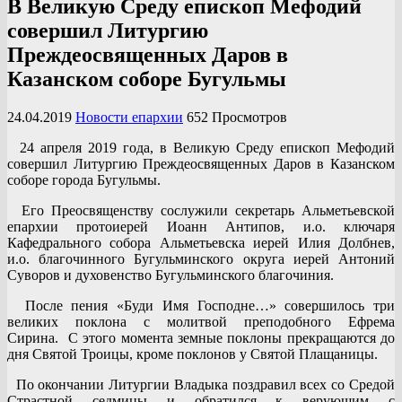
В Великую Среду епископ Мефодий
совершил Литургию
Преждеосвященных Даров в
Казанском соборе Бугульмы
24.04.2019
Новости епархии
652 Просмотров
24 апреля 2019 года, в Великую Среду епископ Мефодий
совершил Литургию Преждеосвященных Даров в Казанском
соборе города Бугульмы.
Его Преосвященству сослужили секретарь Альметьевской
епархии протоиерей Иоанн Антипов, и.о. ключаря
Кафедрального собора Альметьевска иерей Илия Долбнев,
и.о. благочинного Бугульминского округа иерей Антоний
Суворов и духовенство Бугульминского благочиния.
После пения «Буди Имя Господне…» совершилось три
великих поклона с молитвой преподобного Ефрема
Сирина. С этого момента земные поклоны прекращаются до
дня Святой Троицы, кроме поклонов у Святой Плащаницы.
По окончании Литургии Владыка поздравил всех со Средой
Страстной седмицы и обратился к верующим с