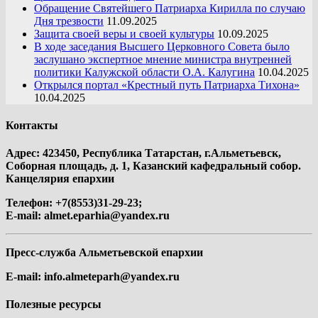
Обращение Святейшего Патриарха Кирилла по случаю
Дня трезвости
11.09.2025
Защита своей веры и своей культуры
10.09.2025
В ходе заседания Высшего Церковного Совета было
заслушано экспертное мнение министра внутренней
политики Калужской области О.А. Калугина
10.04.2025
Открылся портал «Крестный путь Патриарха Тихона»
10.04.2025
Контакты
Адрес: 423450, Республика Татарстан, г.Альметьевск,
Соборная площадь, д. 1, Казанский кафедральный собор.
Канцелярия епархии
Телефон: +7(8553)31-29-23;
E-mail:
almet.eparhia@yandex.ru
Пресс-служба Альметьевской епархии
E-mail:
info.almeteparh@yandex.ru
Полезные ресурсы