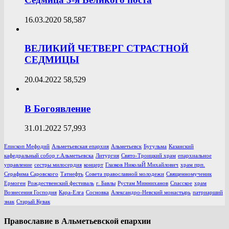
16.03.2020
58,587
ВЕЛИКИЙ ЧЕТВЕРГ СТРАСТНОЙ
СЕДМИЦЫ
20.04.2022
58,529
В Богоявление
31.01.2022
57,993
Епископ Мефодий
Альметьевская епархия
Альметьевск
Бугульма
Казанский
кафедральный собор г.Альметьевска
Литургия
Свято-Троицкий храм
епархиальное
управление
сестры милосердия
концерт
Глазков НиколаЙ Михайлович
храм прп.
Серафима Саровского
Татнефть
Совета православной молодежи
Священномученик
Ермоген
Рождественский фестиваль
г. Бавлы
Рустам Минниханов
Спасское
храм
Вознесения Господня
Кара-Елга
Сосновка
Александро-Невский монастырь
патриарший
знак
Старый Кувак
Православие в Альметьевской епархии