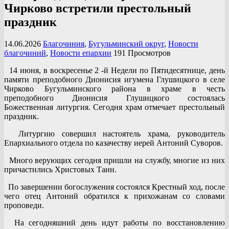
Чирково встретили престольный
праздник
14.06.2026
Благочиния
,
Бугульминский округ
,
Новости
благочиний
,
Новости епархии
191 Просмотров
14 июня, в воскресенье 2 -й Недели по Пятидесятнице, день
памяти преподобного Дионисия игумена Глушицкого в селе
Чирково Бугульминского района в храме в честь
преподобного Дионисия Глушицкого состоялась
Божественная литургия. Сегодня храм отмечает престольный
праздник.
Литургию совершил настоятель храма, руководитель
Епархиального отдела по казачеству иерей Антоний Суворов.
Много верующих сегодня пришли на службу, многие из них
причастились Христовых Таин.
По завершении богослужения состоялся Крестный ход, после
чего отец Антоний обратился к прихожанам со словами
проповеди.
На сегодняшний день идут работы по восстановлению