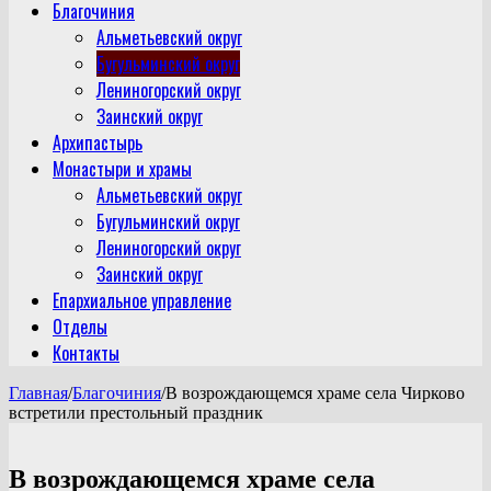
Благочиния
Альметьевский округ
Бугульминский округ
Лениногорский округ
Заинский округ
Архипастырь
Монастыри и храмы
Альметьевский округ
Бугульминский округ
Лениногорский округ
Заинский округ
Епархиальное управление
Отделы
Контакты
Главная
/
Благочиния
/
В возрождающемся храме села Чирково
встретили престольный праздник
В возрождающемся храме села