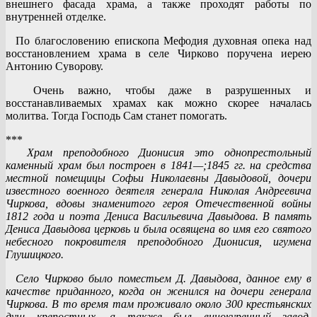
внешнего фасада храма, а также проходят работы по
внутренней отделке.
По благословению епископа Мефодия духовная опека над
восстановлением храма в селе Чирково поручена иерею
Антонию Суворову.
Очень важно, чтобы даже в разрушенных и
восстанавливаемых храмах как можно скорее началась
молитва. Тогда Господь Сам станет помогать.
***
Храм преподобного Дионисия это однопрестольный
каменный храм был построен в 1841—;1845 гг. на средства
местной помещицы Софьи Николаевны Давыдовой, дочери
известного военного деятеля генерала Николая Андреевича
Чиркова, вдовы знаменитого героя Отечественной войны
1812 года и поэта Дениса Васильевича Давыдова. В память
Дениса Давыдова церковь и была освящена во имя его святого
небесного покровителя преподобного Дионисия, игумена
Глушицкого.
Село Чирково было поместьем Д. Давыдова, данное ему в
качестве приданного, когда он женился на дочери генерала
Чиркова. В то время там проживало около 300 крестьянских
душ крепостных, а также был винокуренный завод,