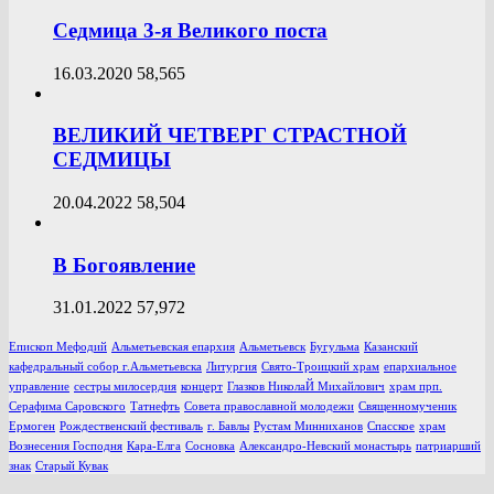
Седмица 3-я Великого поста
16.03.2020
58,565
ВЕЛИКИЙ ЧЕТВЕРГ СТРАСТНОЙ
СЕДМИЦЫ
20.04.2022
58,504
В Богоявление
31.01.2022
57,972
Епископ Мефодий
Альметьевская епархия
Альметьевск
Бугульма
Казанский
кафедральный собор г.Альметьевска
Литургия
Свято-Троицкий храм
епархиальное
управление
сестры милосердия
концерт
Глазков НиколаЙ Михайлович
храм прп.
Серафима Саровского
Татнефть
Совета православной молодежи
Священномученик
Ермоген
Рождественский фестиваль
г. Бавлы
Рустам Минниханов
Спасское
храм
Вознесения Господня
Кара-Елга
Сосновка
Александро-Невский монастырь
патриарший
знак
Старый Кувак