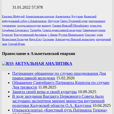
31.01.2022
57,978
Епископ Мефодий
Альметьевская епархия
Альметьевск
Бугульма
Казанский
кафедральный собор г.Альметьевска
Литургия
Свято-Троицкий храм
епархиальное
управление
сестры милосердия
концерт
Глазков НиколаЙ Михайлович
храм прп.
Серафима Саровского
Татнефть
Совета православной молодежи
Священномученик
Ермоген
Рождественский фестиваль
г. Бавлы
Рустам Минниханов
Спасское
храм
Вознесения Господня
Кара-Елга
Сосновка
Александро-Невский монастырь
патриарший
знак
Старый Кувак
Православие в Альметьевской епархии
АКТУАЛЬНАЯ АНАЛИТИКА
Патриаршее обращение по случаю празднования Дня
православной молодежи
15.02.2026
Обращение Святейшего Патриарха Кирилла по случаю
Дня трезвости
11.09.2025
Защита своей веры и своей культуры
10.09.2025
В ходе заседания Высшего Церковного Совета было
заслушано экспертное мнение министра внутренней
политики Калужской области О.А. Калугина
10.04.2025
Открылся портал «Крестный путь Патриарха Тихона»