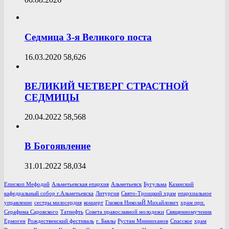
Седмица 3-я Великого поста
16.03.2020
58,626
ВЕЛИКИЙ ЧЕТВЕРГ СТРАСТНОЙ
СЕДМИЦЫ
20.04.2022
58,568
В Богоявление
31.01.2022
58,034
Епископ Мефодий
Альметьевская епархия
Альметьевск
Бугульма
Казанский
кафедральный собор г.Альметьевска
Литургия
Свято-Троицкий храм
епархиальное
управление
сестры милосердия
концерт
Глазков НиколаЙ Михайлович
храм прп.
Серафима Саровского
Татнефть
Совета православной молодежи
Священномученик
Ермоген
Рождественский фестиваль
г. Бавлы
Рустам Минниханов
Спасское
храм