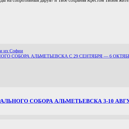
еды на сопротивныя даруя// и Твое сохраняя Крестом Твоим жите
и их Софии
О СОБОРА АЛЬМЕТЬЕВСКА С 29 СЕНТЯБРЯ — 6 ОКТЯБ
ЛЬНОГО СОБОРА АЛЬМЕТЬЕВСКА 3-10 АВГ