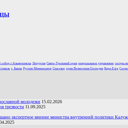
ИЦЫ
 собор г.Альметьевска
Литургия
Свято-Троицкий храм
епархиальное управление
сестры м
стиваль
г. Бавлы
Рустам Минниханов
Спасское
храм Вознесения Господня
Кара-Елга
Сосно
вославной молодежи
15.02.2026
я трезвости
11.09.2025
ушано экспертное мнение министра внутренней политики Калуж
04.2025