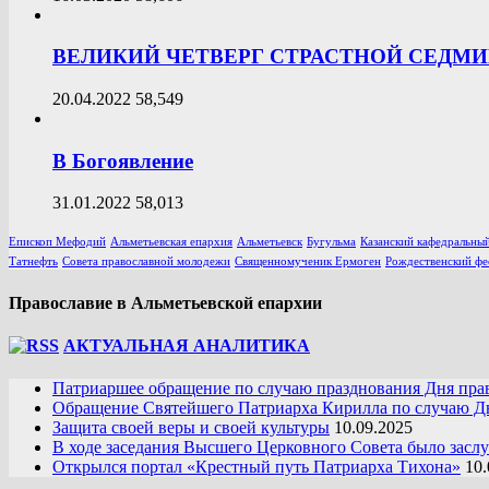
ВЕЛИКИЙ ЧЕТВЕРГ СТРАСТНОЙ СЕДМ
20.04.2022
58,549
В Богоявление
31.01.2022
58,013
Епископ Мефодий
Альметьевская епархия
Альметьевск
Бугульма
Казанский кафедральный
Татнефть
Совета православной молодежи
Священномученик Ермоген
Рождественский фе
Православие в Альметьевской епархии
АКТУАЛЬНАЯ АНАЛИТИКА
Патриаршее обращение по случаю празднования Дня пра
Обращение Святейшего Патриарха Кирилла по случаю Дн
Защита своей веры и своей культуры
10.09.2025
В ходе заседания Высшего Церковного Совета было засл
Открылся портал «Крестный путь Патриарха Тихона»
10.