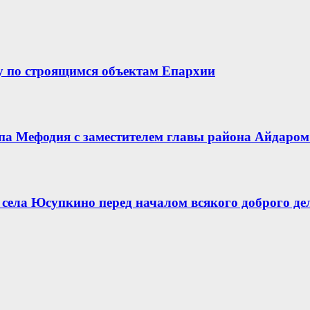
у по строящимся объектам Епархии
опа Мефодия с заместителем главы района Айдар
села Юсупкино перед началом всякого доброго де