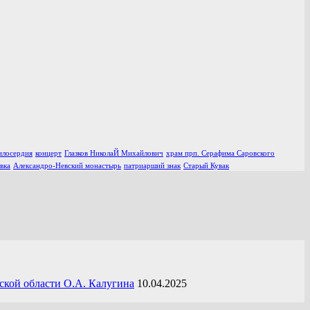
илосердия
концерт
Глазков НиколаЙ Михайлович
храм прп. Серафима Саровского
вка
Александро-Невский монастырь
патриарший знак
Старый Кувак
ской области О.А. Калугина
10.04.2025