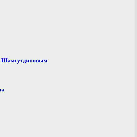
ом Шамсутдиновым
ла